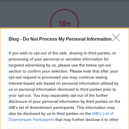
A világ legjobb viccei
Blog -
Do Not Process My Personal Information
Felnőtt tartalom!
If you wish to opt-out of the sale, sharing to third parties, or
processing of your personal or sensitive information for
Címkék
»
vendégség
ELMÚLTAM 18 ÉVES, BELÉPEK
targeted advertising by us, please use the below opt-out
section to confirm your selection. Please note that after your
Jön a nagyi!
opt-out request is processed you may continue seeing
MÉG NEM VAGYOK 18 ÉVES
interest-based ads based on personal information utilized by
Kultstáb
•
2019. december 06.
0
us or personal information disclosed to third parties prior to
your opt-out. You may separately opt-out of the further
más is használja ezt a gépet
disclosure of your personal information by third parties on the
A paradicsomos, betűleveses fazékban élt a
IAB’s list of downstream participants. This information may
betűcsalád. A két nagy "A", vagyis Apa és Anya
also be disclosed by us to third parties on the
IAB’s List of
odafordultak a kis "gy"-hez (a Gyerekhez) és
Ha felnőtt vagy, és szeretnéd, hogy az ilyen tartalmakhoz
Downstream Participants
that may further disclose it to other
örömmel mondták neki:- Képzeld, ma eljön hozzánk
kiskorú ne férhessen hozzá, használj
szűrőprogramot
.
third parties.
vendégségbe a nagy "I".