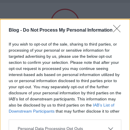
A világ legjobb viccei
Blog -
Do Not Process My Personal Information
Felnőtt tartalom!
If you wish to opt-out of the sale, sharing to third parties, or
processing of your personal or sensitive information for
targeted advertising by us, please use the below opt-out
Címkék
»
tüsszentés
section to confirm your selection. Please note that after your
ELMÚLTAM 18 ÉVES, BELÉPEK
opt-out request is processed you may continue seeing
Törlőpapírkészlet
interest-based ads based on personal information utilized by
us or personal information disclosed to third parties prior to
MÉG NEM VAGYOK 18 ÉVES
Kultstáb
•
2020. január 21.
0
your opt-out. You may separately opt-out of the further
disclosure of your personal information by third parties on the
Egy úr vesz az ALDI-ból 750 darab Solo Premium
más is használja ezt a gépet
IAB’s list of downstream participants. This information may
papírzsebkendőt, majd a Tesco-ból 16 narancssárga
also be disclosed by us to third parties on the
IAB’s List of
Zewa WC-papírt. Azután eszébe jut, hogy az
Downstream Participants
that may further disclose it to other
Ha felnőtt vagy, és szeretnéd, hogy az ilyen tartalmakhoz
illatosított WC-papír nem jó, mert az utóbbi években
third parties.
kiskorú ne férhessen hozzá, használj
szűrőprogramot
.
allergiássá vált rá és ha a WC-n ülve belefújja az
Please note that this website/app uses one or more Google
Personal Data Processing Opt Outs