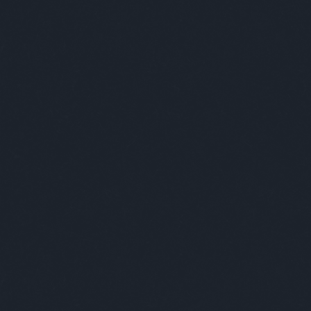
Szólj hozzá!
Címkék:
eu
szavatosság
dátum
csaba 