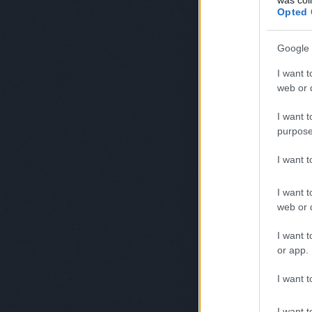
Opted 
Google 
I want t
web or d
I want t
purpose
I want 
I want t
web or d
I want t
or app.
I want t
I want t