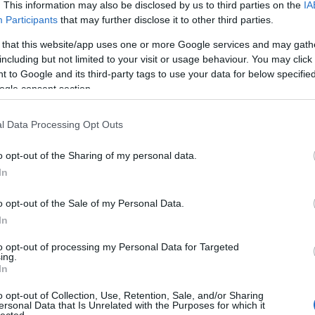
. This information may also be disclosed by us to third parties on the
IA
Participants
that may further disclose it to other third parties.
 that this website/app uses one or more Google services and may gath
including but not limited to your visit or usage behaviour. You may click 
 to Google and its third-party tags to use your data for below specifi
ogle consent section.
l Data Processing Opt Outs
o opt-out of the Sharing of my personal data.
In
o opt-out of the Sale of my Personal Data.
In
to opt-out of processing my Personal Data for Targeted
ing.
In
Felnőtt tartalom!
o opt-out of Collection, Use, Retention, Sale, and/or Sharing
ersonal Data that Is Unrelated with the Purposes for which it
lected.