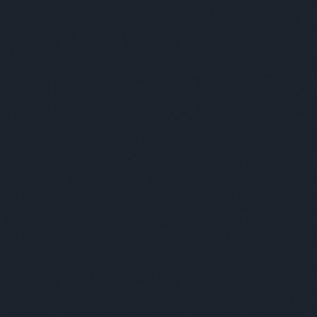
Keresés
Címkék
-ban
(
1
)
-ben
(
1
)
007
(
1
)
2019
(
1
)
2035
(
1
)
220
(
1
)
3+2
(
1
)
70
(
1
)
acc
(
1
)
acél
(
1
)
adós
(
1
)
adrenalin
(
1
)
ady
(
3
)
ági kapitány
(
6
)
agresszív
(
3
)
agresszív malac
(
5
)
agyevő bogár
(
1
)
ágynemű
(
1
)
ajándék
(
6
)
akt
(
1
)
alapítás
(
1
)
albérlet
(
2
)
alekosz
(
1
)
álhír
(
1
)