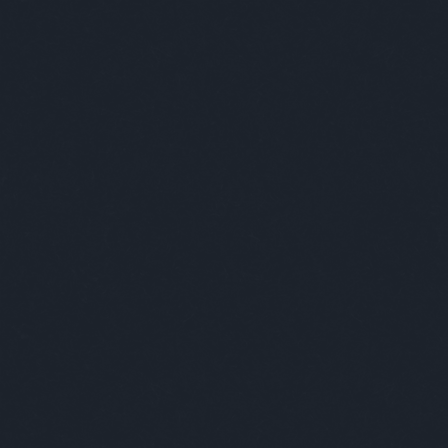
A világ l
Nem vicces viccek.
Címkék
»
szavatosság
Kultstáb
2019.02.16. 12:00
Év-hónap-nap
A nag
olyat
jobb 
bármi
jelöl
nap 