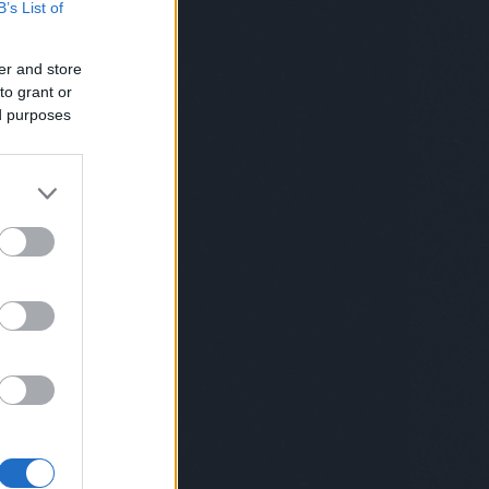
B’s List of
Norris
(
2
)
chuk norris
(
1
)
cica
(
4
)
cigi
(
4
)
ciki
(
2
)
cimke
(
1
)
cindy
crawford
(
1
)
cirkusz
(
5
)
cirmos
er and store
(
1
)
comb
(
1
)
covid
(
4
)
cowboy
(
3
)
csaba bácsi
(
12
)
csajozás
(
5
)
to grant or
család
(
115
)
családfa
(
1
)
ed purposes
csalogató
(
1
)
csapatépítő
(
5
)
csapatok
(
1
)
csecsemő
(
4
)
csend
(
1
)
cserebogár
(
1
)
csiga
(
2
)
csillagászat
(
2
)
csimpánz
(
1
)
csinos
(
1
)
csirke
(
3
)
csirkemell
(
1
)
csoda
(
1
)
csomag
(
1
)
csoport
(
1
)
csőrike
(
1
)
csörömpölés
(
1
)
csoszogás
(
1
)
csúfolódás
(
1
)
cukormentes
(
1
)
cukrász
(
2
)
cukrosbácsi
(
1
)
dal
(
2
)
dallas
(
1
)
darázs
(
1
)
daru
(
1
)
dátum
(
1
)
dévényi
(
1
)
dezodor
(
1
)
diák
(
1
)
dicsekvés
(
1
)
dicséret
(
2
)
dicsértek
(
1
)
diktátorok
(
1
)
diszkó
(
6
)
disznó
(
2
)
divat
(
1
)
doc
(
1
)
dohányzás
(
3
)
dohányzásról leszokás
(
1
)
domina
(
1
)
drog
(
2
)
drogbáró
(
1
)
dugóhúzó
(
1
)
düh
(
1
)
dunapataj