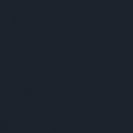
egjobb viccei
Minősé
y tudású Csaba bácsit megkérdezik, hogy tud-e
 mondani, ami nálunk, Magyarországon, jobb vagy
volt, mint máshol. - Igen - feleli Csaba bácsi -,
lyen furcsa, de van ilyen. A legtöbb országban úgy
ik az élelmiszerek szavatosságának dátumát, hogy
- hónap…