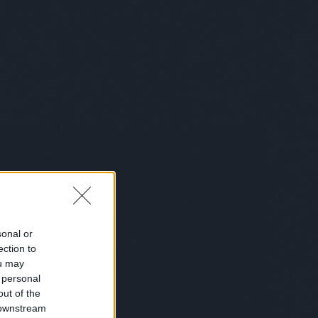
belgium
(
1
)
bemutatkozás
(
1
)
bénázás
(
1
)
benő
(
1
)
benzinkút
(
2
)
bér
(
1
)
beszéd
(
1
)
beszélgetés
(
2
)
betakaró
(
1
)
betegség
(
6
)
betörő
(
1
)
betű
(
1
)
betyárkörte
(
6
)
bevásárlás
(
6
)
biblia
(
4
)
biciklis
(
2
)
bikini
(
1
)
biológia
(
1
)
birka
(
1
)
bíróság
(
6
)
bizalom
(
1
)
biztosítás
(
1
)
bkk
(
1
)
bkv
(
1
)
blues
(
2
)
bohém
(
1
)
bokszoló
(
1
)
bölcsész
(
1
)
bolond istók
(
1
)
bolt
(
27
)
bond
(
1
)
bor
(
1
)
borász
(
1
)
borotválkozás
(
1
)
börtön
(
10
)
boszorkány
(
1
)
box
(
10
)
bróker
(
7
)
bruce lee
(
3
)
Bruce Wills
(
1
)
buborékok
(
1
)
búcsúkoncert
(
1
)
buddhizmus
(
3
)
bud spencer
(
2
)
búék
(
1
)
búgatópor
(
1
)
bukás
(
1
)
sonal or
buksi
(
2
)
buli
(
6
)
bűncselekmény
ection to
(
2
)
büntetés
(
1
)
busz
(
7
)
buszsofőr
(
3
)
bűvész
(
2
)
bűvészet
ou may
(
1
)
caesar
(
1
)
cal
(
1
)
cápa
(
1
)
cég
 personal
(
3
)
cégvezető
(
1
)
celeb
(
1
)
out of the
ceruzaelem
(
1
)
chip
(
1
)
chips
(
1
)
 downstream
chuck
(
1
)
chuck norris
(
1
)
Chuck