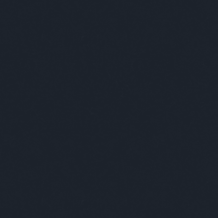
foglalkozás
(
1
)
fogorvos
(
2
)
fogyókúra
(
1
)
földesúr
(
2
)
földönkívüli
(
3
)
földtúrás
(
1
)
főnök
(
20
)
forma1
(
1
)
formátum
(
1
)
forrasztás
(
1
)
forróság
(
1
)
fotózás
(
1
)
fővilágosító
(
1
)
főzés
(
1
)
frankfurti
(
1
)
freud
(
1
)
front
(
1
)
frontérzékenység
(
1
)
füles
(
1
)
fülészet
(
1
)
fülorvos
(
1
)
fürdés
(
2
)
fürdő
(
1
)
fürdőszoba
(
2
)
fűrész
(
1
)
futóverseny
(
2
)
gábor
(
1
)
gála
(
1
)
galamb
(
1
)
gályarab
(
1
)
gasztro
(
2
)
gazdag
(
5
)
GDPR
(
1
)
gép
(
6
)
gépelés
(
1
)
gésa
(
1
)
gitáros
(
1
)
gojko mitic
(
1
)
gömb
(
1
)
gomba
(
1
)
gonosz
(
1
)
gratulálómajom
(
12
)
gróf
(
2
)
gucci
(
1
)
gumilabda
(
1
)
guminő
(
2
)
gyaloglás
(
1
)
gyáva
(
1
)
gyerek
(
49
)
gyerekkor
(
1
)
gyermekvédelem
(
1
)
gyógyszertár
(
1
)
gyöngyhalászat
(
1
)
gyorsíró
(
1
)
gyros
(
1
)
gyűrű
(
2
)
háború
(
1
)
hadne
(
3
)
haj
(
2
)