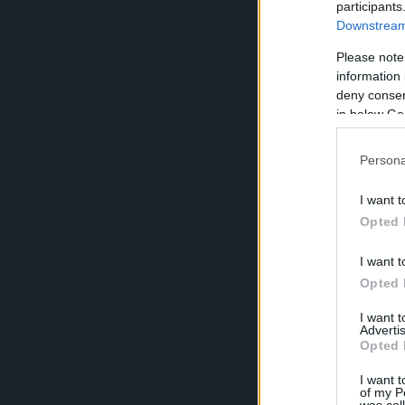
participants
Downstream 
Please note
information 
deny consent
in below Go
Persona
I want t
Opted 
I want t
Opted 
I want 
Advertis
Opted 
I want t
of my P
was col