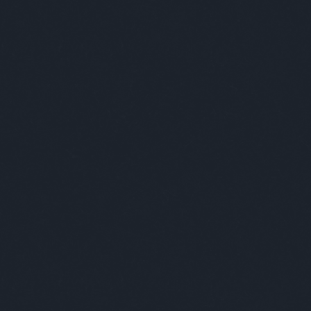
tovább »
bácsi
jelölés