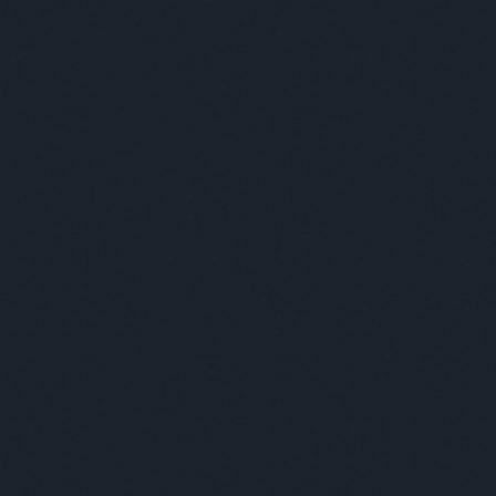
gi szórakoztatás!
A Facebookon is