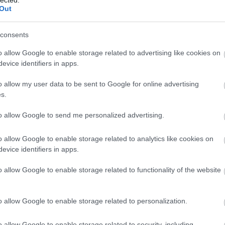
Out
ELMÚLTAM 18 ÉVES, BELÉPEK
MÉG NEM VAGYOK 18 ÉVES
consents
o allow Google to enable storage related to advertising like cookies on
más is használja ezt a gépet
evice identifiers in apps.
Ha felnőtt vagy, és szeretnéd, hogy az ilyen tartalmakhoz
o allow my user data to be sent to Google for online advertising
kiskorú ne férhessen hozzá, használj
szűrőprogramot
.
s.
A belépéssel elfogadod a
felnőtt tartalmakat közvetítő
to allow Google to send me personalized advertising.
blogok megtekintési szabályait
is.
o allow Google to enable storage related to analytics like cookies on
evice identifiers in apps.
o allow Google to enable storage related to functionality of the website
o allow Google to enable storage related to personalization.
o allow Google to enable storage related to security, including