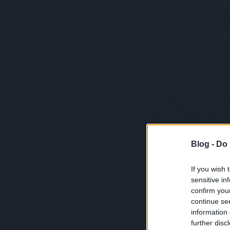
Blog -
Do 
If you wish 
sensitive in
confirm you
continue se
information 
further disc