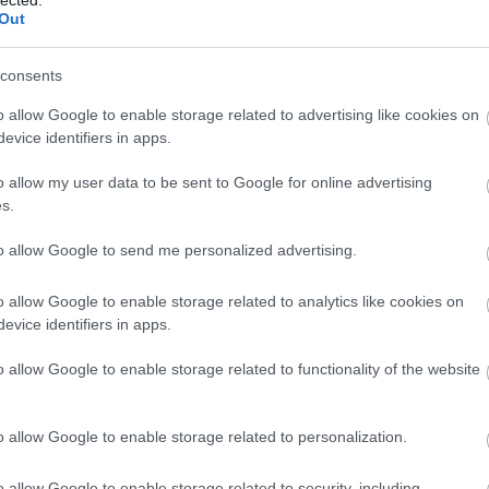
Out
ELMÚLTAM 18 ÉVES, BELÉPEK
MÉG NEM VAGYOK 18 ÉVES
consents
o allow Google to enable storage related to advertising like cookies on
más is használja ezt a gépet
evice identifiers in apps.
Ha felnőtt vagy, és szeretnéd, hogy az ilyen tartalmakhoz
o allow my user data to be sent to Google for online advertising
kiskorú ne férhessen hozzá, használj
szűrőprogramot
.
s.
A belépéssel elfogadod a
felnőtt tartalmakat közvetítő
to allow Google to send me personalized advertising.
blogok megtekintési szabályait
is.
o allow Google to enable storage related to analytics like cookies on
evice identifiers in apps.
o allow Google to enable storage related to functionality of the website
o allow Google to enable storage related to personalization.
o allow Google to enable storage related to security, including