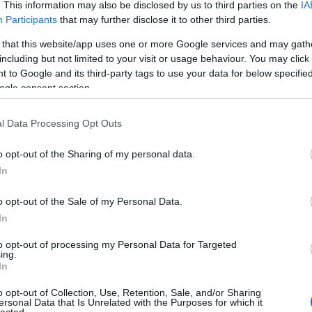
. This information may also be disclosed by us to third parties on the
IA
Participants
that may further disclose it to other third parties.
 that this website/app uses one or more Google services and may gath
including but not limited to your visit or usage behaviour. You may click 
 to Google and its third-party tags to use your data for below specifi
ogle consent section.
l Data Processing Opt Outs
o opt-out of the Sharing of my personal data.
In
o opt-out of the Sale of my Personal Data.
In
to opt-out of processing my Personal Data for Targeted
ing.
In
Felnőtt tartalom!
o opt-out of Collection, Use, Retention, Sale, and/or Sharing
ersonal Data that Is Unrelated with the Purposes for which it
lected.