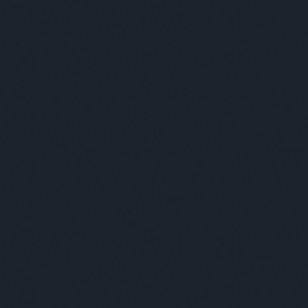
A világ l
Nem vicces viccek.
Címkék
»
számonkérés
Kultstáb
2019.09.03. 08:27
A számonkérés
Zelk 
milye
mosdi
sugal
testá
szépí