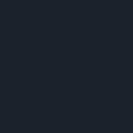
Keresés
Címkék
-ban
(
1
)
-ben
(
1
)
007
(
1
)
2019
(
1
)
2035
(
1
)
220
(
1
)
3+2
(
1
)
70
(
1
)
acc
(
1
)
acél
(
1
)
adós
(
1
)
adrenalin
(
1
)
ady
(
3
)
ági kapitány
(
6
)
agresszív
(
3
)
agresszív malac
(
5
)
agyevő bogár
(
1
)
ágynemű
(
1
)
ajándék
(
6
)
akt
(
1
)
alapítás
(
1
)
albérlet
(
2
)
alekosz
(
1
)
álhír
(
1
)