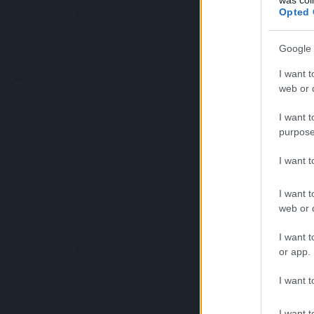
Opted 
Google 
I want t
web or d
I want t
purpose
I want 
I want t
web or d
I want t
or app.
I want t
I want t