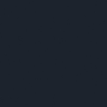
Szólj hozzá!
Címkék:
számonkérés
este jó
Kultstáb
2018.11.07. 06:00
Itt mások a szabályok
Élelm
a víz
csirk
karri
szend
gomb