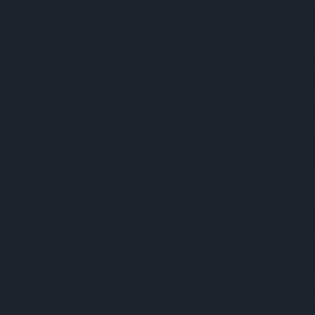
foglalkozás
(
1
)
fogorvos
(
2
)
fogyókúra
(
1
)
földesúr
(
2
)
földönkívüli
(
3
)
földtúrás
(
1
)
főnök
(
20
)
forma1
(
1
)
formátum
(
1
)
forrasztás
(
1
)
forróság
(
1
)
fotózás
(
1
)
fővilágosító
(
1
)
főzés
(
1
)
frankfurti
(
1
)
freud
(
1
)
front
(
1
)
frontérzékenység
(
1
)
füles
(
1
)
fülészet
(
1
)
fülorvos
(
1
)
fürdés
(
2
)
fürdő
(
1
)
fürdőszoba
(
2
)
fűrész
(
1
)
futóverseny
(
2
)
gábor
(
1
)
gála
(
1
)
galamb
(
1
)
gályarab
(
1
)
gasztro
(
2
)
gazdag
(
5
)
GDPR
(
1
)
gép
(
6
)
gépelés
(
1
)
gésa
(
1
)
gitáros
(
1
)
gojko mitic
(
1
)
gömb
(
1
)
gomba
(
1
)
gonosz
(
1
)
gratulálómajom
(
12
)
gróf
(
2
)
gucci
(
1
)
gumilabda
(
1
)
guminő
(
2
)
gyaloglás
(
1
)
gyáva
(
1
)
gyerek
(
49
)
gyerekkor
(
1
)
gyermekvédelem
(
1
)
gyógyszertár
(
1
)
gyöngyhalászat
(
1
)
gyorsíró
(
1
)
gyros
(
1
)
gyűrű
(
2
)
háború
(
1
)
hadne
(
3
)
haj
(
2
)