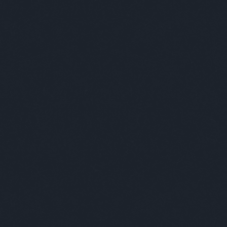
gi szórakoztatás!
A Facebookon is