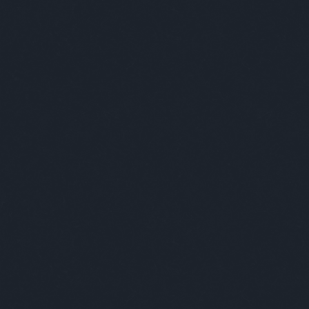
Szólj hozzá!
Címkék:
pokol
számonkérés