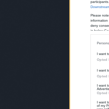
participants
Downstream 
Please note
information 
deny consent
in below Go
Persona
I want t
Opted 
I want t
Opted 
I want 
Advertis
Opted 
I want t
of my P
was col