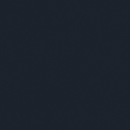
egjobb viccei
Minősé
úr, adjon magyarázatot arra, hogy milyen jogon,
n alapon merte leírni ezt a mocskosságot: "Apa
k, anya főz", mert az nyilvánvaló, hogy ezzel azt
lja, hogy a férfi a felsőbbrendű egy kapcsolatban,
polást végez, pontosabban: a saját testét ápolgatja,
tgeti, miközben az…