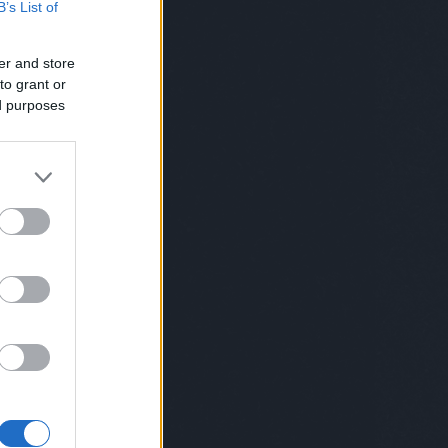
B’s List of
norris
(
1
)
chuk norris
(
1
)
cica
(
4
)
cigi
(
4
)
ciki
(
2
)
cimke
(
1
)
cindy
crawford
(
1
)
cirkusz
(
5
)
cirmos
er and store
(
1
)
comb
(
1
)
covid
(
4
)
cowboy
(
3
)
csaba bácsi
(
12
)
csajozás
(
5
)
to grant or
család
(
115
)
családfa
(
1
)
ed purposes
csalogató
(
1
)
csapatépítő
(
5
)
csapatok
(
1
)
csecsemő
(
4
)
csend
(
1
)
cserebogár
(
1
)
csiga
(
2
)
csillagászat
(
2
)
csimpánz
(
1
)
csinos
(
1
)
csirke
(
3
)
csirkemell
(
1
)
csoda
(
1
)
csomag
(
1
)
csoport
(
1
)
csőrike
(
1
)
csörömpölés
(
1
)
csoszogás
(
1
)
csúfolódás
(
1
)
cukormentes
(
1
)
cukrász
(
2
)
cukrosbácsi
(
1
)
dal
(
2
)
dallas
(
1
)
darázs
(
1
)
daru
(
1
)
dátum
(
1
)
dévényi
(
1
)
dezodor
(
1
)
diák
(
1
)
dicsekvés
(
1
)
dicséret
(
2
)
dicsértek
(
1
)
diktátorok
(
1
)
diszkó
(
6
)
disznó
(
2
)
divat
(
1
)
doc
(
1
)
dohányzás
(
3
)
dohányzásról leszokás
(
1
)
domina
(
1
)
drog
(
2
)
drogbáró
(
1
)
dugóhúzó
(
1
)
düh
(
1
)
dunapataj