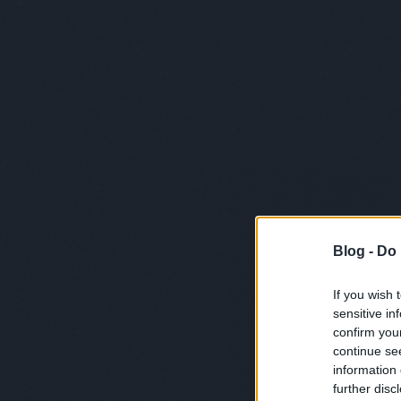
Blog -
Do 
If you wish 
sensitive in
confirm you
continue se
information 
further disc