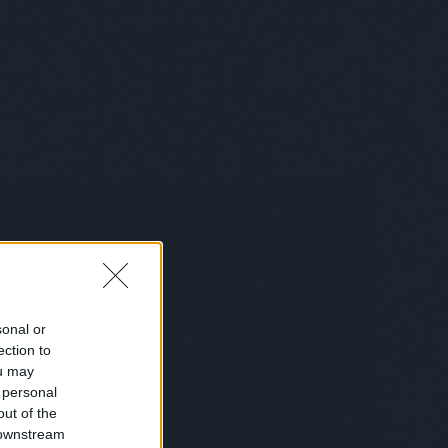
belgium
(
1
)
bemutatkozás
(
1
)
bénázás
(
1
)
benő
(
1
)
benzinkút
(
2
)
bér
(
1
)
beszéd
(
1
)
beszélgetés
(
2
)
betakaró
(
1
)
betegség
(
6
)
betörő
(
1
)
betű
(
1
)
betyárkörte
(
6
)
bevásárlás
(
6
)
biblia
(
4
)
biciklis
(
2
)
bikini
(
1
)
biológia
(
1
)
birka
(
1
)
bíróság
(
6
)
bizalom
(
1
)
biztosítás
(
1
)
bkk
(
1
)
bkv
(
1
)
blues
(
2
)
bohém
(
1
)
bokszoló
(
1
)
bölcsész
(
1
)
bolond istók
(
1
)
bolt
(
27
)
bond
(
1
)
bor
(
1
)
borász
(
1
)
borotválkozás
(
1
)
börtön
(
10
)
boszorkány
(
1
)
box
(
10
)
bróker
(
7
)
bruce lee
(
3
)
Bruce Wills
(
1
)
buborékok
(
1
)
búcsúkoncert
(
1
)
buddhizmus
(
3
)
bud spencer
(
2
)
búék
(
1
)
búgatópor
(
1
)
bukás
(
1
)
sonal or
buksi
(
2
)
buli
(
6
)
bűncselekmény
ection to
(
2
)
büntetés
(
1
)
busz
(
7
)
buszsofőr
(
3
)
bűvész
(
2
)
bűvészet
ou may
(
1
)
caesar
(
1
)
cal
(
1
)
cápa
(
1
)
cég
 personal
(
3
)
cégvezető
(
1
)
celeb
(
1
)
out of the
ceruzaelem
(
1
)
chip
(
1
)
chips
(
1
)
 downstream
chuck
(
1
)
Chuck Norris
(
2
)
chuck