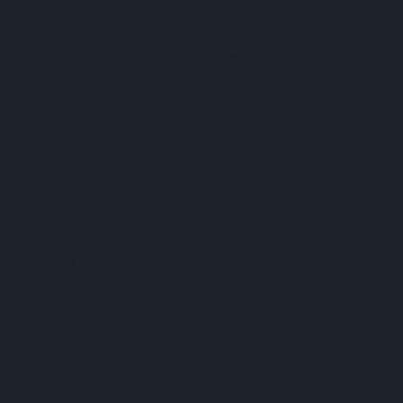
alkalmassági
(
1
)
alkesz
(
1
)
államkötvény
(
2
)
állásajánlat
(
1
)
állat
(
59
)
állatgondozó
(
1
)
állatkert
(
15
)
állatok
(
1
)
állatorvos
(
1
)
állatvilág
(
1
)
alma
(
1
)
alpenherzig
(
1
)
álruha
(
1
)
altató
(
1
)
alvás
(
2
)
amerikai
(
6
)
ámítás
(
1
)
anál
(
1
)
angela merkel
(
1
)
angol
(
6
)
angol humor
(
1
)
anyaglista
(
1
)
anyakönyvvezető
(
1
)
anyuka
(
1
)
apa
(
6
)
ápoltság
(
1
)
após
(
1
)
apple
(
1
)
aranyhal
(
1
)
arany jános
(
2
)
arnold
(
1
)
árvita
(
1
)
átadás
(
1
)
ateista
(
1
)
atomerőmű
(
1
)
atomvillanás
(
1
)
átverés
(
3
)
auchan
(
1
)
autó
(
13
)
a
hét napjai
(
1
)
babits
(
1
)
babona
(
1
)
bácsi
(
59
)
bagoly
(
1
)
balambér
(
1
)
baleset
(
2
)
balett
(
2
)
bálna
(
1
)
bank
(
3
)
bányászok
(
1
)
bár
(
2
)
barakk
(
1
)
barátok
(
6
)
barchoba
(
1
)
barista
(
1
)
barna
(
1
)
barna nő
(
1
)
bartók
(
1
)
bartos
(
3
)
bear grylls
(
1
)
behajtó
(
1
)
béke
(
1
)
békemenet
(
1
)
béle
(
1
)