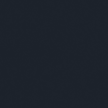
tovább »
iszerek főnek egymás mellett egy fazékban, rotyog
.Így szól a tojás:- Én tojás voltam. Lehettem volna
e is, tyúk vagy kakas, de nem az lettem, hanem
ert csináltam: az angol királyi család egyik
vicses kenyerén leszek felszeletelve!Így szól a
óc:- Én…