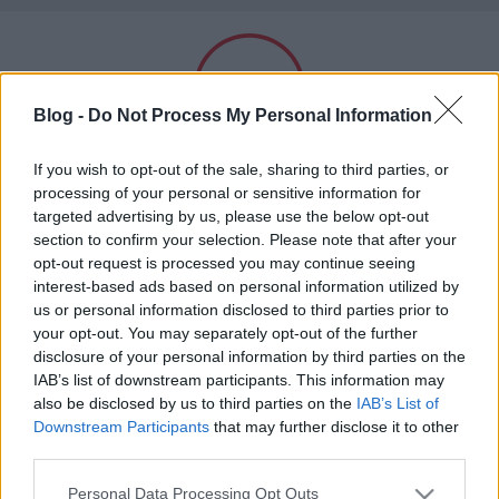
A világ legjobb viccei
Blog -
Do Not Process My Personal Information
Felnőtt tartalom!
If you wish to opt-out of the sale, sharing to third parties, or
processing of your personal or sensitive information for
targeted advertising by us, please use the below opt-out
Címkék
»
sírás
section to confirm your selection. Please note that after your
ELMÚLTAM 18 ÉVES, BELÉPEK
opt-out request is processed you may continue seeing
Hát te miért itatod az egereket,
interest-based ads based on personal information utilized by
us or personal information disclosed to third parties prior to
kisfiam?
MÉG NEM VAGYOK 18 ÉVES
your opt-out. You may separately opt-out of the further
Kultstáb
•
2019. november 07.
0
disclosure of your personal information by third parties on the
más is használja ezt a gépet
IAB’s list of downstream participants. This information may
also be disclosed by us to third parties on the
IAB’s List of
Gojko Mitic észrevesz egy negyvenhét éves fiút, aki
Downstream Participants
that may further disclose it to other
keservesen sír a Keravill előtt. Odamegy hozzá,
Ha felnőtt vagy, és szeretnéd, hogy az ilyen tartalmakhoz
third parties.
próbálja megvigasztalni:- Na, na, ennyje na, ugyan,
kiskorú ne férhessen hozzá, használj
szűrőprogramot
.
ugyan... Hát te miért itatod az egereket, kisfiam?-
Please note that this website/app uses one or more Google
Personal Data Processing Opt Outs