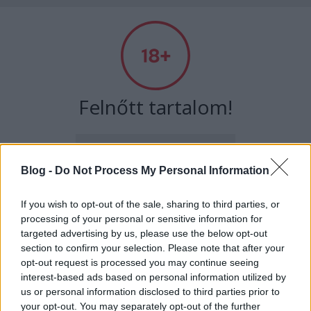
A világ legjobb viccei
Felnőtt tartalom!
Címkék
»
orbán
ELMÚLTAM 18 ÉVES, BELÉPEK
Blog -
Do Not Process My Personal Information
Vitya jövője
MÉG NEM VAGYOK 18 ÉVES
If you wish to opt-out of the sale, sharing to third parties, or
Kultstáb
•
2021. június 01.
0
processing of your personal or sensitive information for
targeted advertising by us, please use the below opt-out
más is használja ezt a gépet
Orbán Viktor a bukása után azt kapta büntetésül,
section to confirm your selection. Please note that after your
hogy élete végéig egy kínai büfé konyhájában
opt-out request is processed you may continue seeing
interest-based ads based on personal information utilized by
kenyérszeleteket vajazzon, zsírozzon,
Ha felnőtt vagy, és szeretnéd, hogy az ilyen tartalmakhoz
us or personal information disclosed to third parties prior to
kenőmájasozzon egy lapos késsel és kizárólag annyi
kiskorú ne férhessen hozzá, használj
szűrőprogramot
.
your opt-out. You may separately opt-out of the further
pénze lehet, amennyit ezzel a munkával megkeres,