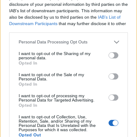
disclosure of your personal information by third parties on the
ráadásul élete végéig nem hagyhatja el a konyhát.
A belépéssel elfogadod a
felnőtt tartalmakat közvetítő
IAB’s list of downstream participants. This information may
Hogy ez biztos így…
blogok megtekintési szabályait
is.
also be disclosed by us to third parties on the
IAB’s List of
Sör a melegben
Downstream Participants
that may further disclose it to other
third parties.
Kultstáb
•
2020. március 07.
0
Please note that this website/app uses one or more Google
Personal Data Processing Opt Outs
services and may gather and store information including but
Orbán Viktor és pár kollégája elmennek egy távoli
not limited to your visit or usage behaviour. You may click to
I want to opt-out of the Sharing of my
országba, ahol még csak Magyarországról sem
personal data.
grant or deny consent to Google and its third-party tags to
Opted In
igazán hallottak soha, nem hogy annak a
use your data for below specified purposes in below Google
kormányáról, ezért nem kap semmiféle VIP ellátást,
consent section.
I want to opt-out of the Sale of my
kénytelen ugyanúgy kolbászolni a piacon, mint a
Personal Data.
többi, földi halandó. Már majdnem szomjan hal a
Opted In
negyven fokos…
I want to opt-out of processing my
Personal Data for Targeted Advertising.
Opted In
A magyar Nostradamus
I want to opt-out of Collection, Use,
Kultstáb
•
2019. április 06.
0
Retention, Sale, and/or Sharing of my
Personal Data that Is Unrelated with the
Purposes for which it was collected.
Nostradamus jóslatait sokan ismerik, vannak, akik
Opted Out