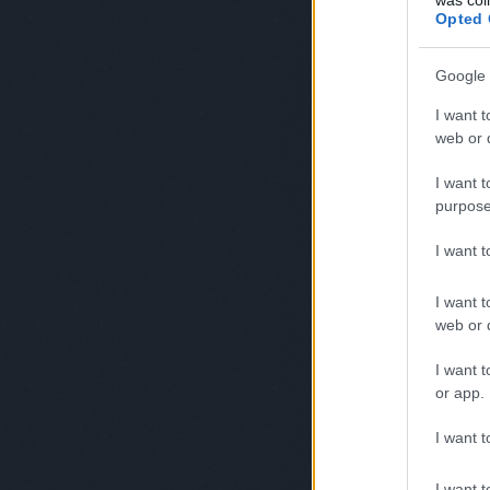
Opted 
Google 
I want t
web or d
I want t
purpose
I want 
I want t
web or d
I want t
or app.
I want t
I want t