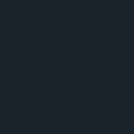
Szólj hozzá!
Címkék:
olasz