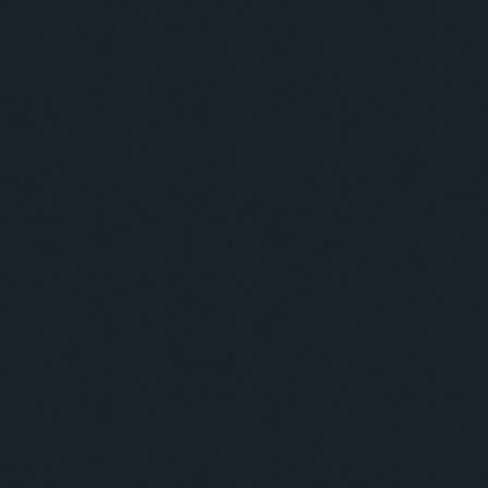
Keresés
Címkék
-ban
(
1
)
-ben
(
1
)
007
(
1
)
2019
(
1
)
2035
(
1
)
220
(
1
)
3+2
(
1
)
70
(
1
)
acc
(
1
)
acél
(
1
)
adós
(
1
)
adrenalin
(
1
)
ady
(
3
)
ági kapitány
(
6
)
agresszív
(
3
)
agresszív malac
(
5
)
agyevő bogár
(
1
)
ágynemű
(
1
)
ajándék
(
6
)
akt
(
1
)
alapítás
(
1
)
albérlet
(
2
)
alekosz
(
1
)
álhír
(
1
)