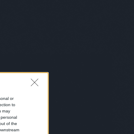
belgium
(
1
)
bemutatkozás
(
1
)
bénázás
(
1
)
benő
(
1
)
benzinkút
(
2
)
bér
(
1
)
beszéd
(
1
)
beszélgetés
(
2
)
betakaró
(
1
)
betegség
(
6
)
betörő
(
1
)
betű
(
1
)
betyárkörte
(
6
)
bevásárlás
(
6
)
biblia
(
4
)
biciklis
(
2
)
bikini
(
1
)
biológia
(
1
)
birka
(
1
)
bíróság
(
6
)
bizalom
(
1
)
biztosítás
(
1
)
bkk
(
1
)
bkv
(
1
)
blues
(
2
)
bohém
(
1
)
bokszoló
(
1
)
bölcsész
(
1
)
bolond istók
(
1
)
bolt
(
27
)
bond
(
1
)
bor
(
1
)
borász
(
1
)
borotválkozás
(
1
)
börtön
(
10
)
boszorkány
(
1
)
box
(
10
)
bróker
(
7
)
bruce lee
(
3
)
Bruce Wills
(
1
)
buborékok
(
1
)
búcsúkoncert
(
1
)
buddhizmus
(
3
)
bud spencer
(
2
)
búék
(
1
)
búgatópor
(
1
)
bukás
(
1
)
sonal or
buksi
(
2
)
buli
(
6
)
bűncselekmény
ection to
(
2
)
büntetés
(
1
)
busz
(
7
)
buszsofőr
(
3
)
bűvész
(
2
)
bűvészet
ou may
(
1
)
caesar
(
1
)
cal
(
1
)
cápa
(
1
)
cég
 personal
(
3
)
cégvezető
(
1
)
celeb
(
1
)
out of the
ceruzaelem
(
1
)
chip
(
1
)
chips
(
1
)
 downstream
chuck
(
1
)
Chuck Norris
(
2
)
chuck