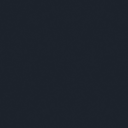
A világ l
Nem vicces viccek.
Címkék
»
olasz
Kultstáb
2012.05.26. 18:34
Olasz acélpatkány
Hogy 
hogy?