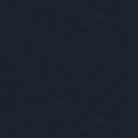
gi szórakoztatás!
A Facebookon is