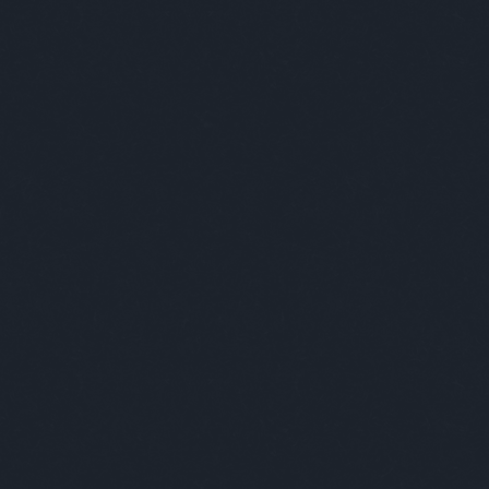
alkalmassági
(
1
)
alkesz
(
1
)
államkötvény
(
2
)
állásajánlat
(
1
)
állat
(
59
)
állatgondozó
(
1
)
állatkert
(
15
)
állatok
(
1
)
állatorvos
(
1
)
állatvilág
(
1
)
alma
(
1
)
alpenherzig
(
1
)
álruha
(
1
)
altató
(
1
)
alvás
(
2
)
amerikai
(
6
)
ámítás
(
1
)
anál
(
1
)
angela merkel
(
1
)
angol
(
6
)
angol humor
(
1
)
anyaglista
(
1
)
anyakönyvvezető
(
1
)
anyuka
(
1
)
apa
(
6
)
ápoltság
(
1
)
após
(
1
)
apple
(
1
)
aranyhal
(
1
)
arany jános
(
2
)
arnold
(
1
)
árvita
(
1
)
átadás
(
1
)
ateista
(
1
)
atomerőmű
(
1
)
atomvillanás
(
1
)
átverés
(
3
)
auchan
(
1
)
autó
(
13
)
a
hét napjai
(
1
)
babits
(
1
)
babona
(
1
)
bácsi
(
59
)
bagoly
(
1
)
balambér
(
1
)
baleset
(
2
)
balett
(
2
)
bálna
(
1
)
bank
(
3
)
bányászok
(
1
)
bár
(
2
)
barakk
(
1
)
barátok
(
6
)
barchoba
(
1
)
barista
(
1
)
barna
(
1
)
barna nő
(
1
)
bartók
(
1
)
bartos
(
3
)
bear grylls
(
1
)
behajtó
(
1
)
béke
(
1
)
békemenet
(
1
)
béle
(
1
)