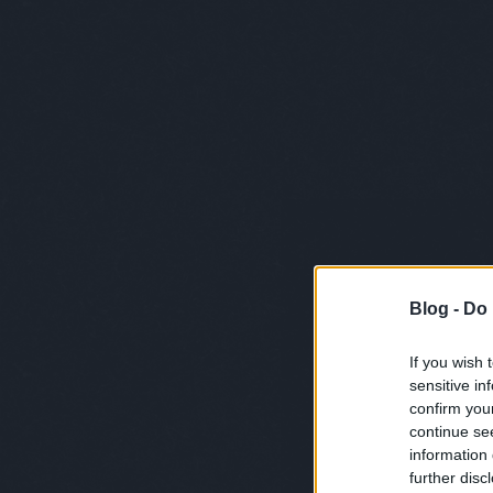
Blog -
Do 
If you wish 
sensitive in
confirm you
continue se
information 
further disc