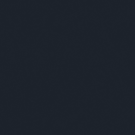
egjobb viccei
Minősé
van olaszul az, hogy acélpatkány? nem tudom,
 acciaio murino