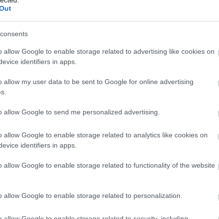
Out
ELMÚLTAM 18 ÉVES, BELÉPEK
MÉG NEM VAGYOK 18 ÉVES
consents
o allow Google to enable storage related to advertising like cookies on
más is használja ezt a gépet
evice identifiers in apps.
Ha felnőtt vagy, és szeretnéd, hogy az ilyen tartalmakhoz
o allow my user data to be sent to Google for online advertising
kiskorú ne férhessen hozzá, használj
szűrőprogramot
.
s.
A belépéssel elfogadod a
felnőtt tartalmakat közvetítő
to allow Google to send me personalized advertising.
blogok megtekintési szabályait
is.
o allow Google to enable storage related to analytics like cookies on
evice identifiers in apps.
o allow Google to enable storage related to functionality of the website
o allow Google to enable storage related to personalization.
o allow Google to enable storage related to security, including