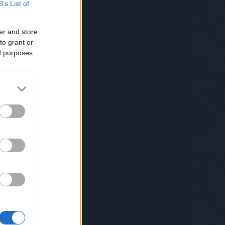
B’s List of
norris
(
1
)
chuk norris
(
1
)
cica
(
4
)
cigi
(
4
)
ciki
(
2
)
cimke
(
1
)
cindy
crawford
(
1
)
cirkusz
(
5
)
cirmos
er and store
(
1
)
comb
(
1
)
covid
(
4
)
cowboy
(
3
)
csaba bácsi
(
12
)
csajozás
(
5
)
to grant or
család
(
115
)
családfa
(
1
)
ed purposes
csalogató
(
1
)
csapatépítő
(
5
)
csapatok
(
1
)
csecsemő
(
4
)
csend
(
1
)
cserebogár
(
1
)
csiga
(
2
)
csillagászat
(
2
)
csimpánz
(
1
)
csinos
(
1
)
csirke
(
3
)
csirkemell
(
1
)
csoda
(
1
)
csomag
(
1
)
csoport
(
1
)
csőrike
(
1
)
csörömpölés
(
1
)
csoszogás
(
1
)
csúfolódás
(
1
)
cukormentes
(
1
)
cukrász
(
2
)
cukrosbácsi
(
1
)
dal
(
2
)
dallas
(
1
)
darázs
(
1
)
daru
(
1
)
dátum
(
1
)
dévényi
(
1
)
dezodor
(
1
)
diák
(
1
)
dicsekvés
(
1
)
dicséret
(
2
)
dicsértek
(
1
)
diktátorok
(
1
)
diszkó
(
6
)
disznó
(
2
)
divat
(
1
)
doc
(
1
)
dohányzás
(
3
)
dohányzásról leszokás
(
1
)
domina
(
1
)
drog
(
2
)
drogbáró
(
1
)
dugóhúzó
(
1
)
düh
(
1
)
dunapataj