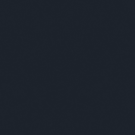
foglalkozás
(
1
)
fogorvos
(
2
)
fogyókúra
(
1
)
földesúr
(
2
)
földönkívüli
(
3
)
földtúrás
(
1
)
főnök
(
20
)
forma1
(
1
)
formátum
(
1
)
forrasztás
(
1
)
forróság
(
1
)
fotózás
(
1
)
fővilágosító
(
1
)
főzés
(
1
)
frankfurti
(
1
)
freud
(
1
)
front
(
1
)
frontérzékenység
(
1
)
füles
(
1
)
fülészet
(
1
)
fülorvos
(
1
)
fürdés
(
2
)
fürdő
(
1
)
fürdőszoba
(
2
)
fűrész
(
1
)
futóverseny
(
2
)
gábor
(
1
)
gála
(
1
)
galamb
(
1
)
gályarab
(
1
)
gasztro
(
2
)
gazdag
(
5
)
GDPR
(
1
)
gép
(
6
)
gépelés
(
1
)
gésa
(
1
)
gitáros
(
1
)
gojko mitic
(
1
)
gömb
(
1
)
gomba
(
1
)
gonosz
(
1
)
gratulálómajom
(
12
)
gróf
(
2
)
gucci
(
1
)
gumilabda
(
1
)
guminő
(
2
)
gyaloglás
(
1
)
gyáva
(
1
)
gyerek
(
49
)
gyerekkor
(
1
)
gyermekvédelem
(
1
)
gyógyszertár
(
1
)
gyöngyhalászat
(
1
)
gyorsíró
(
1
)
gyros
(
1
)
gyűrű
(
2
)
háború
(
1
)
hadne
(
3
)
haj
(
2
)