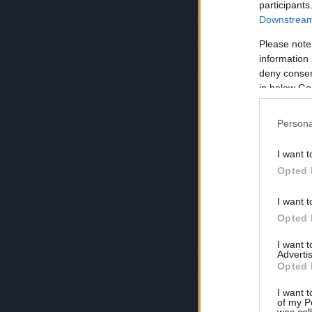
participants
Downstream 
Please note
information 
deny consent
in below Go
Persona
I want t
Opted 
I want t
Opted 
I want 
Advertis
Opted 
I want t
of my P
was col