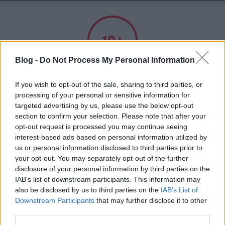
A világ legjobb viccei
Blog -
Do Not Process My Personal Information
Felnőtt tartalom!
If you wish to opt-out of the sale, sharing to third parties, or
processing of your personal or sensitive information for
targeted advertising by us, please use the below opt-out
Címkék
»
néger
ELMÚLTAM 18 ÉVES, BELÉPEK
section to confirm your selection. Please note that after your
opt-out request is processed you may continue seeing
Az óvónéni Thaiföldön nyaralt
interest-based ads based on personal information utilized by
MÉG NEM VAGYOK 18 ÉVES
us or personal information disclosed to third parties prior to
Kultstáb
•
2022. március 23.
0
your opt-out. You may separately opt-out of the further
disclosure of your personal information by third parties on the
más is használja ezt a gépet
Az óvónéni a thaiföldi nyaralás után először lép be a
IAB’s list of downstream participants. This information may
munkahelyére. Pistike meglepetten felkiált:– Nahát,
also be disclosed by us to third parties on the
IAB’s List of
Downstream Participants
that may further disclose it to other
milyen szép négerbarnának tetszik lenni az
Ha felnőtt vagy, és szeretnéd, hogy az ilyen tartalmakhoz
third parties.
óvónéninek! – Jaj, Pistike, ezt a szót nem szabad
kiskorú ne férhessen hozzá, használj
szűrőprogramot
.
használni – helyesbít pironkodva az óvónéni – A