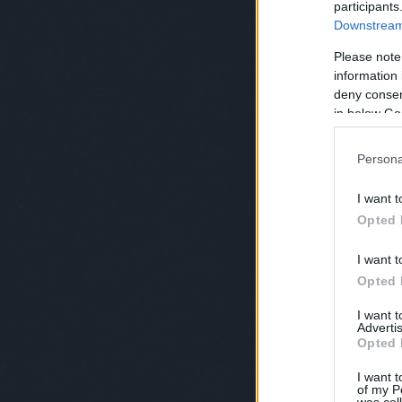
participants
Downstream 
Please note
information 
deny consent
in below Go
Persona
I want t
Opted 
I want t
Opted 
I want 
Advertis
Opted 
I want t
of my P
was col