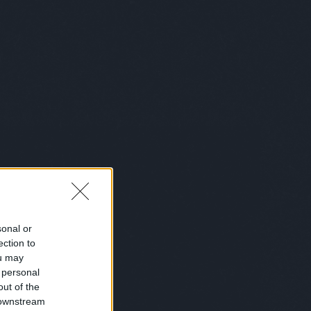
belgium
(
1
)
bemutatkozás
(
1
)
bénázás
(
1
)
benő
(
1
)
benzinkút
(
2
)
bér
(
1
)
beszéd
(
1
)
beszélgetés
(
2
)
betakaró
(
1
)
betegség
(
6
)
betörő
(
1
)
betű
(
1
)
betyárkörte
(
6
)
bevásárlás
(
6
)
biblia
(
4
)
biciklis
(
2
)
bikini
(
1
)
biológia
(
1
)
birka
(
1
)
bíróság
(
6
)
bizalom
(
1
)
biztosítás
(
1
)
bkk
(
1
)
bkv
(
1
)
blues
(
2
)
bohém
(
1
)
bokszoló
(
1
)
bölcsész
(
1
)
bolond istók
(
1
)
bolt
(
27
)
bond
(
1
)
bor
(
1
)
borász
(
1
)
borotválkozás
(
1
)
börtön
(
10
)
boszorkány
(
1
)
box
(
10
)
bróker
(
7
)
bruce lee
(
3
)
Bruce Wills
(
1
)
buborékok
(
1
)
búcsúkoncert
(
1
)
buddhizmus
(
3
)
bud spencer
(
2
)
búék
(
1
)
búgatópor
(
1
)
bukás
(
1
)
sonal or
buksi
(
2
)
buli
(
6
)
bűncselekmény
ection to
(
2
)
büntetés
(
1
)
busz
(
7
)
buszsofőr
(
3
)
bűvész
(
2
)
bűvészet
ou may
(
1
)
caesar
(
1
)
cal
(
1
)
cápa
(
1
)
cég
 personal
(
3
)
cégvezető
(
1
)
celeb
(
1
)
out of the
ceruzaelem
(
1
)
chip
(
1
)
chips
(
1
)
 downstream
chuck
(
1
)
Chuck Norris
(
2
)
chuck