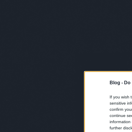
Blog -
Do 
If you wish 
sensitive in
confirm you
continue se
information 
further disc