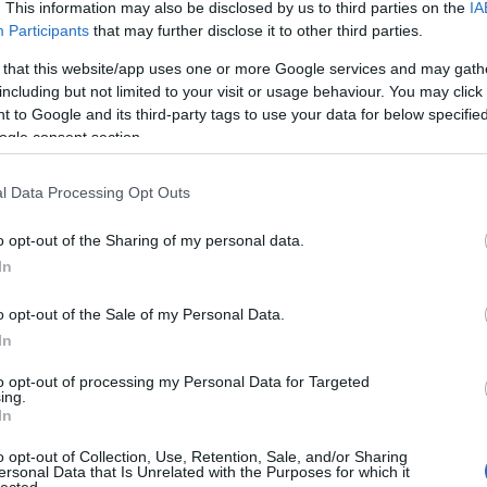
. This information may also be disclosed by us to third parties on the
IA
Participants
that may further disclose it to other third parties.
 that this website/app uses one or more Google services and may gath
including but not limited to your visit or usage behaviour. You may click 
 to Google and its third-party tags to use your data for below specifi
ogle consent section.
l Data Processing Opt Outs
o opt-out of the Sharing of my personal data.
In
o opt-out of the Sale of my Personal Data.
In
to opt-out of processing my Personal Data for Targeted
ing.
In
Felnőtt tartalom!
o opt-out of Collection, Use, Retention, Sale, and/or Sharing
ersonal Data that Is Unrelated with the Purposes for which it
lected.