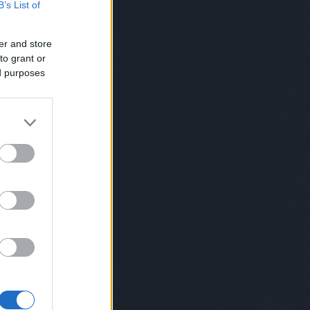
B’s List of
norris
(
1
)
chuk norris
(
1
)
cica
(
4
)
cigi
(
4
)
ciki
(
2
)
cimke
(
1
)
cindy
crawford
(
1
)
cirkusz
(
5
)
cirmos
er and store
(
1
)
comb
(
1
)
covid
(
4
)
cowboy
(
3
)
csaba bácsi
(
12
)
csajozás
(
5
)
to grant or
család
(
115
)
családfa
(
1
)
ed purposes
csalogató
(
1
)
csapatépítő
(
5
)
csapatok
(
1
)
csecsemő
(
4
)
csend
(
1
)
cserebogár
(
1
)
csiga
(
2
)
csillagászat
(
2
)
csimpánz
(
1
)
csinos
(
1
)
csirke
(
3
)
csirkemell
(
1
)
csoda
(
1
)
csomag
(
1
)
csoport
(
1
)
csőrike
(
1
)
csörömpölés
(
1
)
csoszogás
(
1
)
csúfolódás
(
1
)
cukormentes
(
1
)
cukrász
(
2
)
cukrosbácsi
(
1
)
dal
(
2
)
dallas
(
1
)
darázs
(
1
)
daru
(
1
)
dátum
(
1
)
dévényi
(
1
)
dezodor
(
1
)
diák
(
1
)
dicsekvés
(
1
)
dicséret
(
2
)
dicsértek
(
1
)
diktátorok
(
1
)
diszkó
(
6
)
disznó
(
2
)
divat
(
1
)
doc
(
1
)
dohányzás
(
3
)
dohányzásról leszokás
(
1
)
domina
(
1
)
drog
(
2
)
drogbáró
(
1
)
dugóhúzó
(
1
)
düh
(
1
)
dunapataj