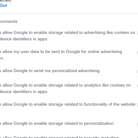
Out
ELMÚLTAM 18 ÉVES, BELÉPEK
MÉG NEM VAGYOK 18 ÉVES
consents
o allow Google to enable storage related to advertising like cookies on
más is használja ezt a gépet
evice identifiers in apps.
Ha felnőtt vagy, és szeretnéd, hogy az ilyen tartalmakhoz
o allow my user data to be sent to Google for online advertising
kiskorú ne férhessen hozzá, használj
szűrőprogramot
.
s.
A belépéssel elfogadod a
felnőtt tartalmakat közvetítő
to allow Google to send me personalized advertising.
blogok megtekintési szabályait
is.
o allow Google to enable storage related to analytics like cookies on
evice identifiers in apps.
o allow Google to enable storage related to functionality of the website
o allow Google to enable storage related to personalization.
o allow Google to enable storage related to security, including