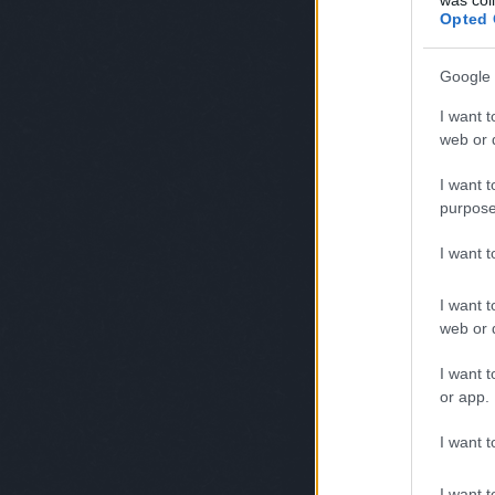
Opted 
Google 
I want t
web or d
I want t
purpose
I want 
I want t
web or d
I want t
or app.
I want t
I want t