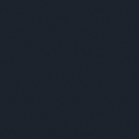
gi szórakoztatás!
A Facebookon is