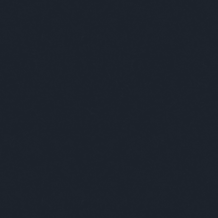
foglalkozás
(
1
)
fogorvos
(
2
)
fogyókúra
(
1
)
földesúr
(
2
)
földönkívüli
(
3
)
földtúrás
(
1
)
főnök
(
20
)
forma1
(
1
)
formátum
(
1
)
forrasztás
(
1
)
forróság
(
1
)
fotózás
(
1
)
fővilágosító
(
1
)
főzés
(
1
)
frankfurti
(
1
)
freud
(
1
)
front
(
1
)
frontérzékenység
(
1
)
füles
(
1
)
fülészet
(
1
)
fülorvos
(
1
)
fürdés
(
2
)
fürdő
(
1
)
fürdőszoba
(
2
)
fűrész
(
1
)
futóverseny
(
2
)
gábor
(
1
)
gála
(
1
)
galamb
(
1
)
gályarab
(
1
)
gasztro
(
2
)
gazdag
(
5
)
GDPR
(
1
)
gép
(
6
)
gépelés
(
1
)
gésa
(
1
)
gitáros
(
1
)
gojko mitic
(
1
)
gömb
(
1
)
gomba
(
1
)
gonosz
(
1
)
gratulálómajom
(
12
)
gróf
(
2
)
gucci
(
1
)
gumilabda
(
1
)
guminő
(
2
)
gyaloglás
(
1
)
gyáva
(
1
)
gyerek
(
49
)
gyerekkor
(
1
)
gyermekvédelem
(
1
)
gyógyszertár
(
1
)
gyöngyhalászat
(
1
)
gyorsíró
(
1
)
gyros
(
1
)
gyűrű
(
2
)
háború
(
1
)
hadne
(
3
)
haj
(
2
)