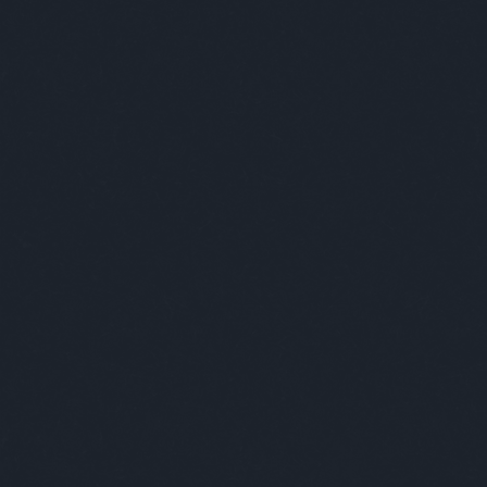
Szólj hozzá!
Címkék:
másság
agresszív