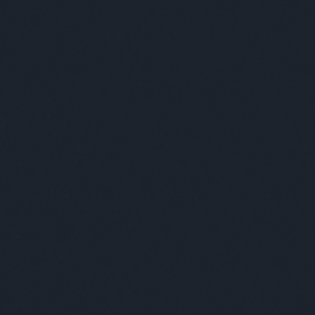
A világ l
Nem vicces viccek.
Címkék
»
másság
Kultstáb
2022.02.27. 13:00
Avasa István nem vonzódott 
Avasa
annyi
bár n
mássá
kollé
egysz