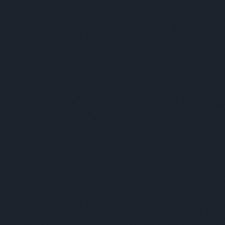
Keresés
Címkék
-ban
(
1
)
-ben
(
1
)
007
(
1
)
2019
(
1
)
2035
(
1
)
220
(
1
)
3+2
(
1
)
70
(
1
)
acc
(
1
)
acél
(
1
)
adós
(
1
)
adrenalin
(
1
)
ady
(
3
)
ági kapitány
(
6
)
agresszív
(
3
)
agresszív malac
(
5
)
agyevő bogár
(
1
)
ágynemű
(
1
)
ajándék
(
6
)
akt
(
1
)
alapítás
(
1
)
albérlet
(
2
)
alekosz
(
1
)
álhír
(
1
)