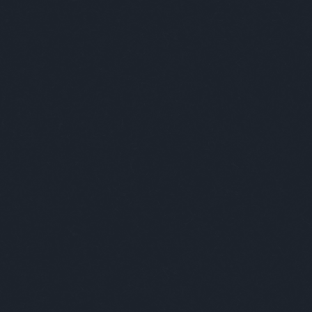
egjobb viccei
Minősé
a nőkhöz
 István nem vonzódott a nőkhöz, de a férfiakhoz
ra, hogy végül összeköltözött Kecskés Elemérrel, és
em túl hivalkodóan, de azért mindig vállalta a
gát. Egyik nap, a munkahelyén gyomron ütötte a
gája, majd egy másik is, a harmadik pedig
erűen úgy hátba vágta, hogy szinte…