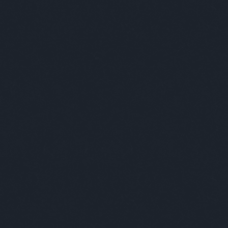
alkalmassági
(
1
)
alkesz
(
1
)
államkötvény
(
2
)
állásajánlat
(
1
)
állat
(
59
)
állatgondozó
(
1
)
állatkert
(
15
)
állatok
(
1
)
állatorvos
(
1
)
állatvilág
(
1
)
alma
(
1
)
alpenherzig
(
1
)
álruha
(
1
)
altató
(
1
)
alvás
(
2
)
amerikai
(
6
)
ámítás
(
1
)
anál
(
1
)
angela merkel
(
1
)
angol
(
6
)
angol humor
(
1
)
anyaglista
(
1
)
anyakönyvvezető
(
1
)
anyuka
(
1
)
apa
(
6
)
ápoltság
(
1
)
após
(
1
)
apple
(
1
)
aranyhal
(
1
)
arany jános
(
2
)
arnold
(
1
)
árvita
(
1
)
átadás
(
1
)
ateista
(
1
)
atomerőmű
(
1
)
atomvillanás
(
1
)
átverés
(
3
)
auchan
(
1
)
autó
(
13
)
a
hét napjai
(
1
)
babits
(
1
)
babona
(
1
)
bácsi
(
59
)
bagoly
(
1
)
balambér
(
1
)
baleset
(
2
)
balett
(
2
)
bálna
(
1
)
bank
(
3
)
bányászok
(
1
)
bár
(
2
)
barakk
(
1
)
barátok
(
6
)
barchoba
(
1
)
barista
(
1
)
barna
(
1
)
barna nő
(
1
)
bartók
(
1
)
bartos
(
3
)
bear grylls
(
1
)
behajtó
(
1
)
béke
(
1
)
békemenet
(
1
)
béle
(
1
)