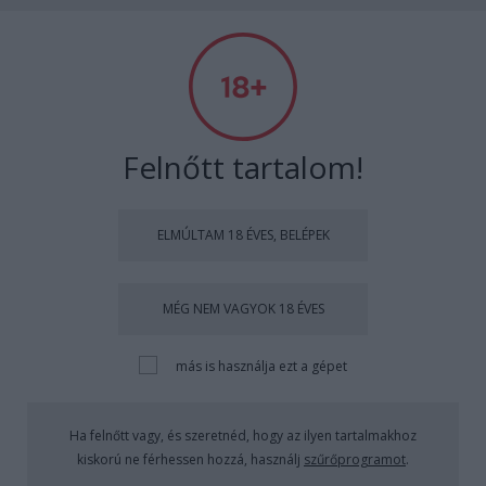
A világ legjobb viccei
Felnőtt tartalom!
Címkék
»
kultvicc
ELMÚLTAM 18 ÉVES, BELÉPEK
Zsaba Máriához gyanús alakok
MÉG NEM VAGYOK 18 ÉVES
mászkálnak
Kultstáb
•
2022. április 28.
0
más is használja ezt a gépet
Zsaba Máriához gyanús alakok mászkálnak, mindig
Ha felnőtt vagy, és szeretnéd, hogy az ilyen tartalmakhoz
vadkenderszagot hagyva maguk után. A 3/3-as
kiskorú ne férhessen hozzá, használj
szűrőprogramot
.
múlttal rendelkező, kotnyeles szomszédnéninek ez