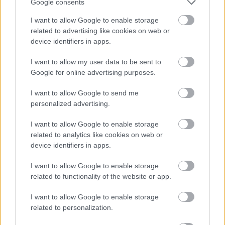
Google consents
Egy reprezentatív felmérés
I want to allow Google to enable storage
related to advertising like cookies on web or
Kultstáb
•
2016. július 11.
0
device identifiers in apps.
Észak Koreában végeztek egy reprezentatív
I want to allow my user data to be sent to
felmérést: ezer ember megkapta az eddigi, különálló
Google for online advertising purposes.
kultvicc filmeket, hogy annyit nézhetnek meg belőle,
amennyihez még őszintén van kedvük. Ezer
I want to allow Google to send me
emberből mind az ezer végignézte az összeset, sőt,
personalized advertising.
mind az ezer újra elindította és…
I want to allow Google to enable storage
related to analytics like cookies on web or
device identifiers in apps.
I want to allow Google to enable storage
related to functionality of the website or app.
I want to allow Google to enable storage
related to personalization.