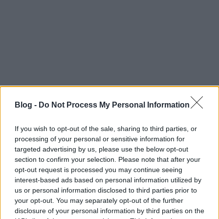
Bár a Kultvicc-oldal csak bő 10 éve létezik, azt
kevesen tudják, hogy a kultviccírás szokása egyidős
az emberiséggel. A leghíresebb ilyen fennmaradt
gyűjtemény az, amit ma Bibliaként ismerünk. Valami
furcsa okból sokan szentírásnak veszik az abban
leírtakat, pedig voltaképpen az is csak egy korabeli…
Reggeli kávé
Blog -
Do Not Process My Personal Information
Kultstáb
•
2018. június 16.
0
If you wish to opt-out of the sale, sharing to third parties, or
Amerikai tudósok tíz évig tartó adatgyűjtés és
processing of your personal or sensitive information for
adatelemzés után arra a következtetésre jutottak,
targeted advertising by us, please use the below opt-out
hogy a kávéfogyasztók, ha csak egyetlen egyszer
section to confirm your selection. Please note that after your
ihatnak a kedvenc italukból, akkor a reggeli kávét
opt-out request is processed you may continue seeing
részesítik előnyben a délutánival szemben. Mivel a
interest-based ads based on personal information utilized by
Kultvicc is KV, ezért stábunk…
us or personal information disclosed to third parties prior to
your opt-out. You may separately opt-out of the further
Restart
disclosure of your personal information by third parties on the