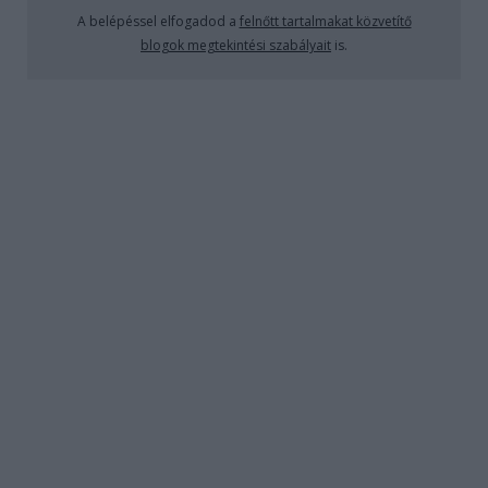
szemet szúr, ezért névtelen bejelentést tesz a
A belépéssel elfogadod a
felnőtt tartalmakat közvetítő
rendőrségen, miszerint szomszédját rendszeresen
blogok megtekintési szabályait
is.
drogdílerek látogatják, akikkel aztán együtt jól
beszívnak. A…
A népszavazás
Kultstáb
•
2022. április 14.
0
Lezajlott Magyarország történelmének egyik
legfontosabb népszavazása. A részvétel elsöprő volt,
hiszen minden állampolgár számára húsbavágó
témáról volt szó. A nép bölcs döntést hozott, 99,9%-
ban minden kérdésre IGEN válaszok érkeztek: 1.
Támogatja-e Ön, hogy kiskorú gyermekeknek
köznevelési…
A Biblia igaz története
Kultstáb
•
2022. április 07.
0