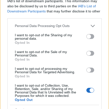
IAB’s list of downstream participants. This information may
Kultstáb
•
2018. május 23.
0
also be disclosed by us to third parties on the
IAB’s List of
Downstream Participants
that may further disclose it to other
third parties.
A királyfi, miután túljutott az üveghegyen is, a túró
malacon is, és megküzdött a sárkánnyal (nem
Please note that this website/app uses one or more Google
Personal Data Processing Opt Outs
beszélve az ezeket megelőző, több száz kalandos
services and may gather and store information including but
ügyéről) úgy gondolta, ő már semmin sem fog
not limited to your visit or usage behaviour. You may click to
I want to opt-out of the Sharing of my
meglepődni. Határozottan lenyomta a kilincset és
personal data.
grant or deny consent to Google and its third-party tags to
Opted In
belépett a palotába. Ott viszont…
use your data for below specified purposes in below Google
consent section.
I want to opt-out of the Sale of my
Personal Data.
A titok
Opted In
Kultstáb
•
2017. szeptember 29.
0
I want to opt-out of processing my
Personal Data for Targeted Advertising.
Opted In
Megkérdezik a százkét éves nénit, mi a hosszú élet
titka. A néni így felel: - Nem tudom, mert a százkét év
I want to opt-out of Collection, Use,
az csak viszonylagosan hosszú, például egy harminc
Retention, Sale, and/or Sharing of my
Personal Data that Is Unrelated with the
éves korában elhunyt ember életéhez képest. Amikor
Purposes for which it was collected.
már itt tart az ember - jelen esetben én - nem érzi
Opted Out
úgy, hogy túl…