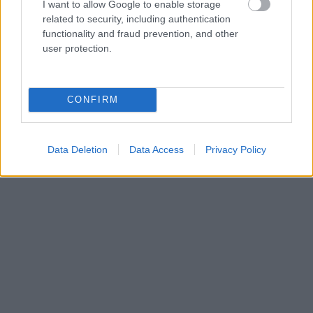
I want to allow Google to enable storage
related to security, including authentication
functionality and fraud prevention, and other
user protection.
Kultvi(cc)deó - Punkegyüttes játszik
CONFIRM
Kultstáb
•
2016. június 01.
0
Data Deletion
Data Access
Privacy Policy