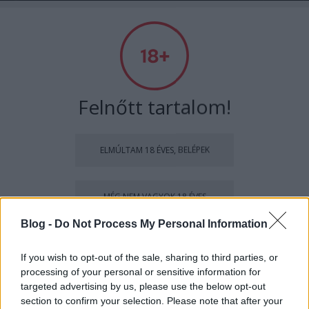
A világ legjobb viccei
Felnőtt tartalom!
Címkék
»
kívánság
ELMÚLTAM 18 ÉVES, BELÉPEK
A kívánó tyúk
MÉG NEM VAGYOK 18 ÉVES
Kultstáb
•
2020. november 26.
0
Blog -
Do Not Process My Personal Information
más is használja ezt a gépet
A tyúk hatalmas csalódottsággal veszi tudomásul,
If you wish to opt-out of the sale, sharing to third parties, or
hogy hiába kért a jótündértől szünetmentes
processing of your personal or sensitive information for
tápellátást, nem azt kapott, hanem egy, a
Ha felnőtt vagy, és szeretnéd, hogy az ilyen tartalmakhoz
targeted advertising by us, please use the below opt-out
számítástechnikában használt, szünetmenetes
kiskorú ne férhessen hozzá, használj
szűrőprogramot
.
section to confirm your selection. Please note that after your
tápegységet. Mit kezdjen ezzel? Ő egy tyúk.