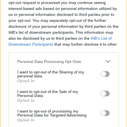
opt-out request is processed you may continue seeing
Akkumulátor, FET-ek, vezetékek, kondenzátorok...
A belépéssel elfogadod a
felnőtt tartalmakat közvetítő
interest-based ads based on personal information utilized by
Még nézni is értelmetlen,…
blogok megtekintési szabályait
is.
us or personal information disclosed to third parties prior to
your opt-out. You may separately opt-out of the further
Kívánni kell!
disclosure of your personal information by third parties on the
Kultstáb
•
2018. december 30.
0
IAB’s list of downstream participants. This information may
also be disclosed by us to third parties on the
IAB’s List of
Downstream Participants
that may further disclose it to other
Riporter: - Mit kíván az újévre?Riportalany: -
third parties.
Semmit.Riporter: - Nem úgy van az! Miért nem akar
kívánni?Riportalany: - Mert értelmetlen. Attól hogy
Please note that this website/app uses one or more Google
Personal Data Processing Opt Outs
azt mondjuk, hogy "kívánom" ezt vagy azt, igazából
services and may gather and store information including but
nem kívánjuk, csak megszokásból mondjuk. Például,
not limited to your visit or usage behaviour. You may click to
I want to opt-out of the Sharing of my
personal data.
hogy jó étvágyat kívánok.…
grant or deny consent to Google and its third-party tags to
Opted In
use your data for below specified purposes in below Google
consent section.
I want to opt-out of the Sale of my
Csaba bácsi találkozik a jó tündérrel
Personal Data.
Opted In
Kultstáb
•
2018. október 14.
0
I want to opt-out of processing my
Personal Data for Targeted Advertising.
Csaba bácsi találkozik a jó tündérrel, aki azt mondja,
Opted In
hogy teljesíti egy kívánságát.- Minden legyen olyan,