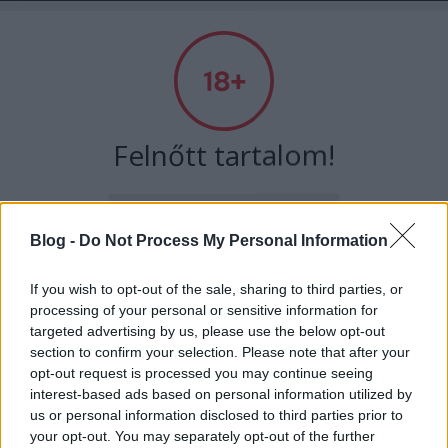
A világ legjobb viccei
Felnőtt tartalom!
Címkék
»
hatalom
ELMÚLTAM 18 ÉVES, BELÉPEK
Blog -
Do Not Process My Personal Information
Korlátlan hatalom - hozzászólás a
MÉG NEM VAGYOK 18 ÉVES
If you wish to opt-out of the sale, sharing to third parties, or
háborúhoz
processing of your personal or sensitive information for
targeted advertising by us, please use the below opt-out
Kultstáb
•
2022. március 08.
0
más is használja ezt a gépet
section to confirm your selection. Please note that after your
opt-out request is processed you may continue seeing
Mindenki csak csodálkozott, amikor kiderült, hogy
interest-based ads based on personal information utilized by
Ha felnőtt vagy, és szeretnéd, hogy az ilyen tartalmakhoz
egy olyan nagyon okos ember, mint Csaba bácsi,
us or personal information disclosed to third parties prior to
kiskorú ne férhessen hozzá, használj
szűrőprogramot
.
nem szerette a történelmet. Kérdezik is tőle, hogy ez
your opt-out. You may separately opt-out of the further