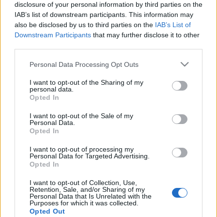
hogy történhetett. Csaba bácsi így válaszol: - Persze,
disclosure of your personal information by third parties on the
A belépéssel elfogadod a
felnőtt tartalmakat közvetítő
hogy nem szerettem, sőt, jelenleg sem szeretem!
IAB’s list of downstream participants. This information may
blogok megtekintési szabályait
is.
Azért, mert teljesen felesleges tantárgy.…
also be disclosed by us to third parties on the
IAB’s List of
Downstream Participants
that may further disclose it to other
A nagyhatalmú nagynéni
third parties.
Kultstáb
•
2019. december 05.
0
Please note that this website/app uses one or more Google
Personal Data Processing Opt Outs
services and may gather and store information including but
not limited to your visit or usage behaviour. You may click to
I want to opt-out of the Sharing of my
Egy férfitől mindenki tartott, pedig kis, sovány,
personal data.
grant or deny consent to Google and its third-party tags to
nyápic ember volt, buta is volt, semmiben sem tűnt
Opted In
use your data for below specified purposes in below Google
ki, de a nagynénje a tanácsnál volt osztályvezető és
consent section.
mindenki attól félt, hogy ha nem megfelelően
I want to opt-out of the Sale of my
Personal Data.
viselkedik a férfivel, akkor ő szól a nagynénjének, aki
Opted In
jelenti a pártnak és ők csúnyán megjárják.…
I want to opt-out of processing my
Personal Data for Targeted Advertising.
Hatalom
Opted In
Kultstáb
•
2018. október 31.
0
I want to opt-out of Collection, Use,
Retention, Sale, and/or Sharing of my
Personal Data that Is Unrelated with the
Purposes for which it was collected.
Belép a boltba egy ötven év körüli, sovány nő és
Opted Out
affektálva szól a henteshez:- Adjon nekem, de