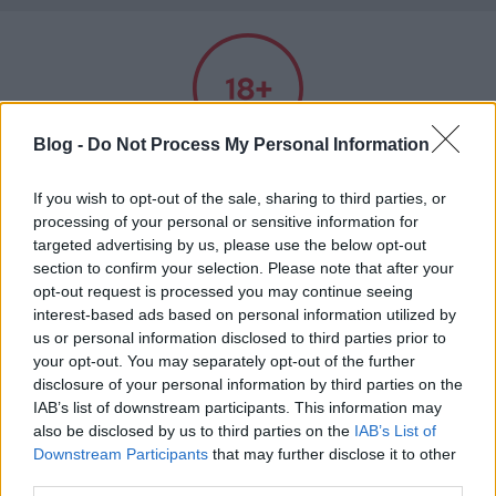
A világ legjobb viccei
Blog -
Do Not Process My Personal Information
Felnőtt tartalom!
If you wish to opt-out of the sale, sharing to third parties, or
processing of your personal or sensitive information for
Címkék
»
hajléktalan
ELMÚLTAM 18 ÉVES, BELÉPEK
targeted advertising by us, please use the below opt-out
section to confirm your selection. Please note that after your
opt-out request is processed you may continue seeing
Miért vesz a rendszergazda új
MÉG NEM VAGYOK 18 ÉVES
interest-based ads based on personal information utilized by
monitort?
us or personal information disclosed to third parties prior to
your opt-out. You may separately opt-out of the further
Kultstáb
•
2020. február 27.
0
más is használja ezt a gépet
disclosure of your personal information by third parties on the
IAB’s list of downstream participants. This information may
- Miért vesz a rendszergazda új monitort, a hentes
also be disclosed by us to third parties on the
IAB’s List of
Ha felnőtt vagy, és szeretnéd, hogy az ilyen tartalmakhoz
bárdot, a hajléktalan pedig féldecis töményet?- Nem
Downstream Participants
that may further disclose it to other
kiskorú ne férhessen hozzá, használj
szűrőprogramot
.
tudom... Miért?- Mert jó a felbontása!
third parties.