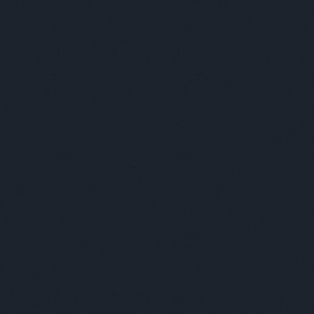
foglalkozás
(
1
)
fogorvos
(
2
)
fogyókúra
(
1
)
földesúr
(
2
)
földönkívüli
(
3
)
földtúrás
(
1
)
főnök
(
20
)
forma1
(
1
)
formátum
(
1
)
forrasztás
(
1
)
forróság
(
1
)
fotózás
(
1
)
fővilágosító
(
1
)
főzés
(
1
)
frankfurti
(
1
)
freud
(
1
)
front
(
1
)
frontérzékenység
(
1
)
füles
(
1
)
fülészet
(
1
)
fülorvos
(
1
)
fürdés
(
2
)
fürdő
(
1
)
fürdőszoba
(
2
)
fűrész
(
1
)
futóverseny
(
2
)
gábor
(
1
)
gála
(
1
)
galamb
(
1
)
gályarab
(
1
)
gasztro
(
2
)
gazdag
(
5
)
GDPR
(
1
)
gép
(
6
)
gépelés
(
1
)
gésa
(
1
)
gitáros
(
1
)
gojko mitic
(
1
)
gömb
(
1
)
gomba
(
1
)
gonosz
(
1
)
gratulálómajom
(
12
)
gróf
(
2
)
gucci
(
1
)
gumilabda
(
1
)
guminő
(
2
)
gyaloglás
(
1
)
gyáva
(
1
)
gyerek
(
49
)
gyerekkor
(
1
)
gyermekvédelem
(
1
)
gyógyszertár
(
1
)
gyöngyhalászat
(
1
)
gyorsíró
(
1
)
gyros
(
1
)
gyűrű
(
2
)
háború
(
1
)
hadne
(
3
)
haj
(
2
)