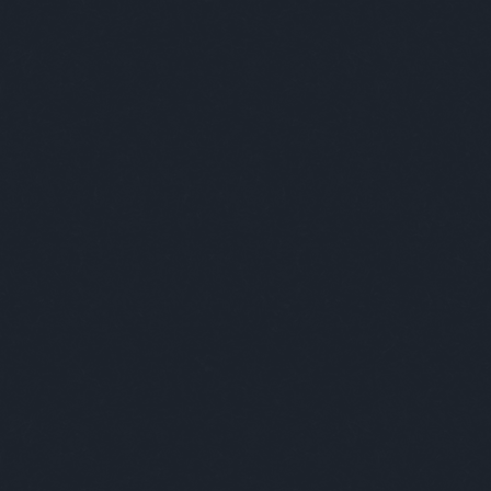
gi szórakoztatás!
A Facebookon is