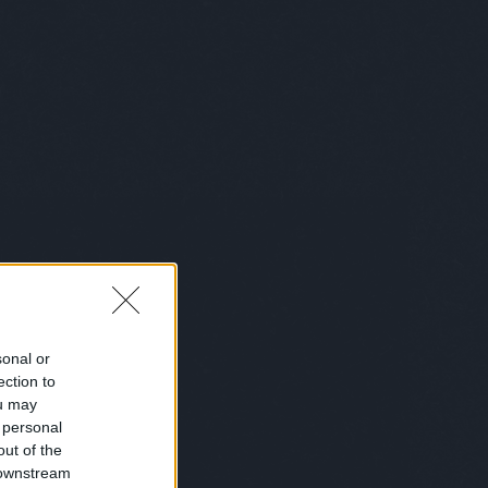
belgium
(
1
)
bemutatkozás
(
1
)
bénázás
(
1
)
benő
(
1
)
benzinkút
(
2
)
bér
(
1
)
beszéd
(
1
)
beszélgetés
(
2
)
betakaró
(
1
)
betegség
(
6
)
betörő
(
1
)
betű
(
1
)
betyárkörte
(
6
)
bevásárlás
(
6
)
biblia
(
4
)
biciklis
(
2
)
bikini
(
1
)
biológia
(
1
)
birka
(
1
)
bíróság
(
6
)
bizalom
(
1
)
biztosítás
(
1
)
bkk
(
1
)
bkv
(
1
)
blues
(
2
)
bohém
(
1
)
bokszoló
(
1
)
bölcsész
(
1
)
bolond istók
(
1
)
bolt
(
27
)
bond
(
1
)
bor
(
1
)
borász
(
1
)
borotválkozás
(
1
)
börtön
(
10
)
boszorkány
(
1
)
box
(
10
)
bróker
(
7
)
bruce lee
(
3
)
Bruce Wills
(
1
)
buborékok
(
1
)
búcsúkoncert
(
1
)
buddhizmus
(
3
)
bud spencer
(
2
)
búék
(
1
)
búgatópor
(
1
)
bukás
(
1
)
sonal or
buksi
(
2
)
buli
(
6
)
bűncselekmény
ection to
(
2
)
büntetés
(
1
)
busz
(
7
)
buszsofőr
(
3
)
bűvész
(
2
)
bűvészet
ou may
(
1
)
caesar
(
1
)
cal
(
1
)
cápa
(
1
)
cég
 personal
(
3
)
cégvezető
(
1
)
celeb
(
1
)
out of the
ceruzaelem
(
1
)
chip
(
1
)
chips
(
1
)
 downstream
chuck
(
1
)
Chuck Norris
(
2
)
chuck