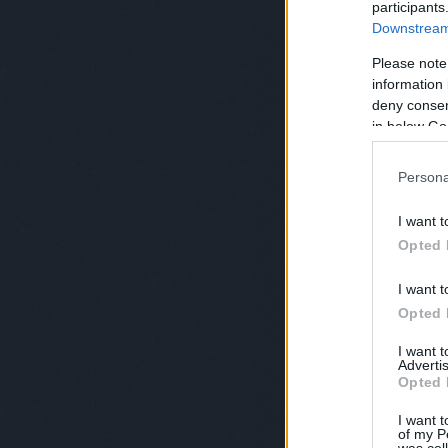
participants
Downstream 
Please note
information 
deny consent
in below Go
Persona
I want t
Opted 
I want t
Opted 
I want 
Advertis
Opted 
I want t
of my P
was col