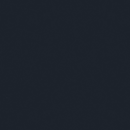
A világ l
Nem vicces viccek.
Címkék
»
forma1
Kultstáb
2018.08.18. 06:00
Mit mond a majom?
- Mit
mond?
(mak