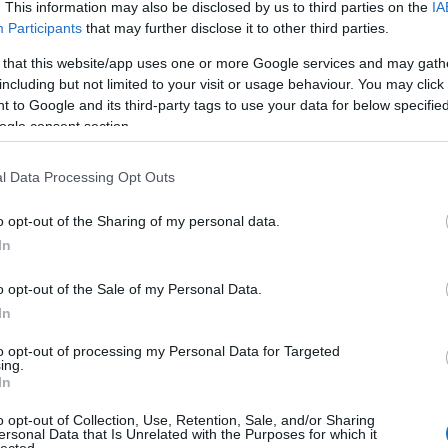
. This information may also be disclosed by us to third parties on the
IA
Participants
that may further disclose it to other third parties.
 that this website/app uses one or more Google services and may gath
including but not limited to your visit or usage behaviour. You may click 
 to Google and its third-party tags to use your data for below specifi
ogle consent section.
l Data Processing Opt Outs
o opt-out of the Sharing of my personal data.
In
o opt-out of the Sale of my Personal Data.
In
to opt-out of processing my Personal Data for Targeted
ing.
In
Felnőtt tartalom!
o opt-out of Collection, Use, Retention, Sale, and/or Sharing
ersonal Data that Is Unrelated with the Purposes for which it
lected.