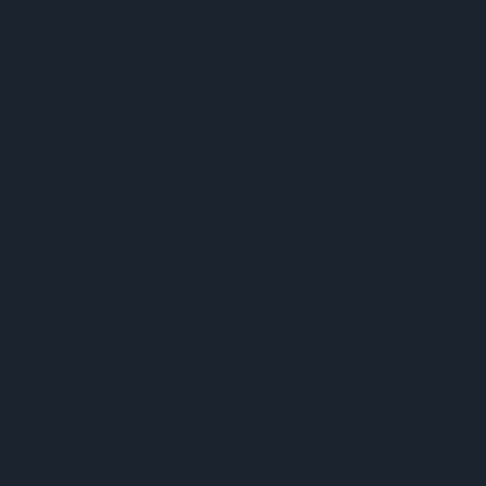
Szólj hozzá!
Címkék:
majom
forma1