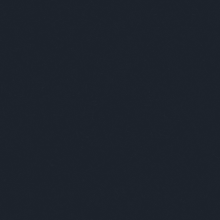
egjobb viccei
Minősé
 mond a majom, ha forma 1-et akar nézni?- Mit
- Azt mondja, hogy "ugrh arr arr arr gru gru".
og)