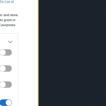
B’s List of
norris
(
1
)
chuk norris
(
1
)
cica
(
4
)
cigi
(
4
)
ciki
(
2
)
cimke
(
1
)
cindy
crawford
(
1
)
cirkusz
(
5
)
cirmos
er and store
(
1
)
comb
(
1
)
covid
(
4
)
cowboy
(
3
)
csaba bácsi
(
12
)
csajozás
(
5
)
to grant or
család
(
115
)
családfa
(
1
)
ed purposes
csalogató
(
1
)
csapatépítő
(
5
)
csapatok
(
1
)
csecsemő
(
4
)
csend
(
1
)
cserebogár
(
1
)
csiga
(
2
)
csillagászat
(
2
)
csimpánz
(
1
)
csinos
(
1
)
csirke
(
3
)
csirkemell
(
1
)
csoda
(
1
)
csomag
(
1
)
csoport
(
1
)
csőrike
(
1
)
csörömpölés
(
1
)
csoszogás
(
1
)
csúfolódás
(
1
)
cukormentes
(
1
)
cukrász
(
2
)
cukrosbácsi
(
1
)
dal
(
2
)
dallas
(
1
)
darázs
(
1
)
daru
(
1
)
dátum
(
1
)
dévényi
(
1
)
dezodor
(
1
)
diák
(
1
)
dicsekvés
(
1
)
dicséret
(
2
)
dicsértek
(
1
)
diktátorok
(
1
)
diszkó
(
6
)
disznó
(
2
)
divat
(
1
)
doc
(
1
)
dohányzás
(
3
)
dohányzásról leszokás
(
1
)
domina
(
1
)
drog
(
2
)
drogbáró
(
1
)
dugóhúzó
(
1
)
düh
(
1
)
dunapataj