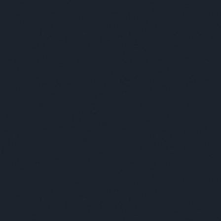
Keresés
Címkék
-ban
(
1
)
-ben
(
1
)
007
(
1
)
2019
(
1
)
2035
(
1
)
220
(
1
)
3+2
(
1
)
70
(
1
)
acc
(
1
)
acél
(
1
)
adós
(
1
)
adrenalin
(
1
)
ady
(
3
)
ági kapitány
(
6
)
agresszív
(
3
)
agresszív malac
(
5
)
agyevő bogár
(
1
)
ágynemű
(
1
)
ajándék
(
6
)
akt
(
1
)
alapítás
(
1
)
albérlet
(
2
)
alekosz
(
1
)
álhír
(
1
)