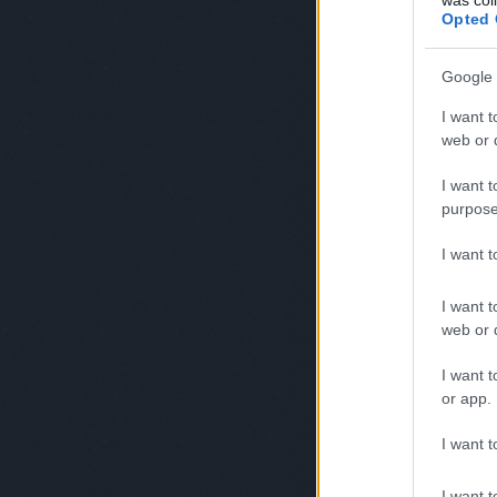
Opted 
Google 
I want t
web or d
I want t
purpose
I want 
I want t
web or d
I want t
or app.
I want t
I want t