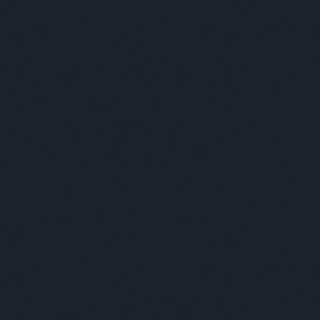
alkalmassági
(
1
)
alkesz
(
1
)
államkötvény
(
2
)
állásajánlat
(
1
)
állat
(
59
)
állatgondozó
(
1
)
állatkert
(
15
)
állatok
(
1
)
állatorvos
(
1
)
állatvilág
(
1
)
alma
(
1
)
alpenherzig
(
1
)
álruha
(
1
)
altató
(
1
)
alvás
(
2
)
amerikai
(
6
)
ámítás
(
1
)
anál
(
1
)
angela merkel
(
1
)
angol
(
6
)
angol humor
(
1
)
anyaglista
(
1
)
anyakönyvvezető
(
1
)
anyuka
(
1
)
apa
(
6
)
ápoltság
(
1
)
após
(
1
)
apple
(
1
)
aranyhal
(
1
)
arany jános
(
2
)
arnold
(
1
)
árvita
(
1
)
átadás
(
1
)
ateista
(
1
)
atomerőmű
(
1
)
atomvillanás
(
1
)
átverés
(
3
)
auchan
(
1
)
autó
(
13
)
a
hét napjai
(
1
)
babits
(
1
)
babona
(
1
)
bácsi
(
59
)
bagoly
(
1
)
balambér
(
1
)
baleset
(
2
)
balett
(
2
)
bálna
(
1
)
bank
(
3
)
bányászok
(
1
)
bár
(
2
)
barakk
(
1
)
barátok
(
6
)
barchoba
(
1
)
barista
(
1
)
barna
(
1
)
barna nő
(
1
)
bartók
(
1
)
bartos
(
3
)
bear grylls
(
1
)
behajtó
(
1
)
béke
(
1
)
békemenet
(
1
)
béle
(
1
)