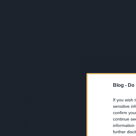
Blog -
Do 
If you wish 
sensitive in
confirm you
continue se
information 
further disc