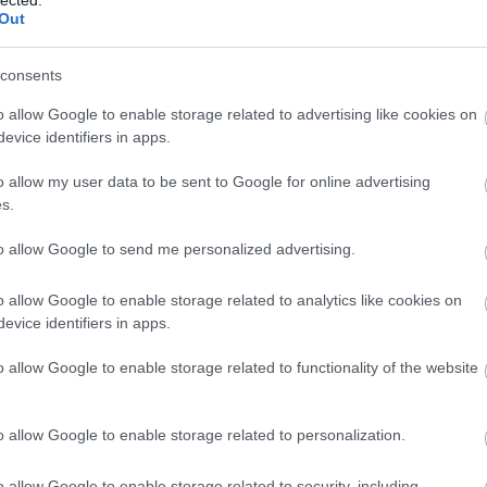
Out
ELMÚLTAM 18 ÉVES, BELÉPEK
MÉG NEM VAGYOK 18 ÉVES
consents
o allow Google to enable storage related to advertising like cookies on
más is használja ezt a gépet
evice identifiers in apps.
Ha felnőtt vagy, és szeretnéd, hogy az ilyen tartalmakhoz
o allow my user data to be sent to Google for online advertising
kiskorú ne férhessen hozzá, használj
szűrőprogramot
.
s.
A belépéssel elfogadod a
felnőtt tartalmakat közvetítő
to allow Google to send me personalized advertising.
blogok megtekintési szabályait
is.
o allow Google to enable storage related to analytics like cookies on
evice identifiers in apps.
o allow Google to enable storage related to functionality of the website
o allow Google to enable storage related to personalization.
o allow Google to enable storage related to security, including