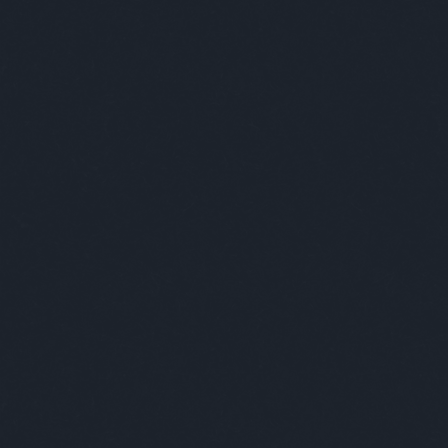
Szólj hozzá!
Címkék:
disznó
piercing
földtúrás