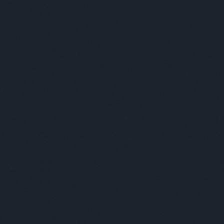
A világ l
Nem vicces viccek.
Címkék
»
földtúrás
Kultstáb
2020.01.27. 19:21
Piercing
Egy h
alsó,
Utazi
többs
de a 
elcsú