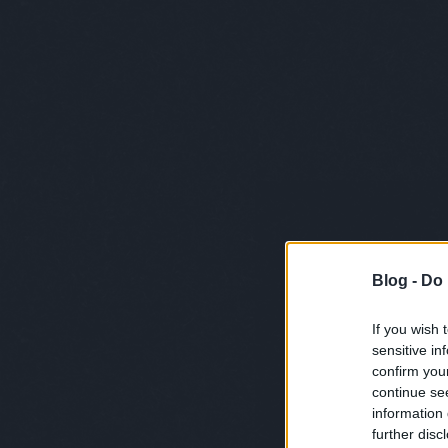
Blog -
Do 
If you wish 
sensitive in
confirm you
continue se
information 
further disc