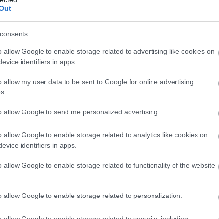
Out
ELMÚLTAM 18 ÉVES, BELÉPEK
MÉG NEM VAGYOK 18 ÉVES
consents
o allow Google to enable storage related to advertising like cookies on
más is használja ezt a gépet
evice identifiers in apps.
Ha felnőtt vagy, és szeretnéd, hogy az ilyen tartalmakhoz
o allow my user data to be sent to Google for online advertising
kiskorú ne férhessen hozzá, használj
szűrőprogramot
.
s.
A belépéssel elfogadod a
felnőtt tartalmakat közvetítő
to allow Google to send me personalized advertising.
blogok megtekintési szabályait
is.
o allow Google to enable storage related to analytics like cookies on
evice identifiers in apps.
o allow Google to enable storage related to functionality of the website
o allow Google to enable storage related to personalization.
o allow Google to enable storage related to security, including