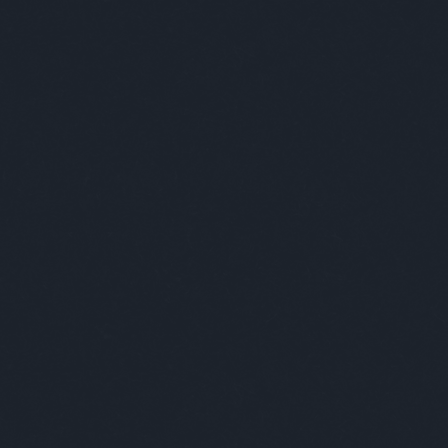
egjobb viccei
Minősé
uszonöt éves csaj piercing-et rakat az orrába, az
 középső részbe, ami elválasztja a két orrlyukat.
k a metrón, ül az ülésen. Az emberek ránéznek,
zör is, mert feltűnő a piercing. Van, akinek tetszik,
legtöbben arra gondolnak, hogy hülyeség volt, csak
fítja vele…