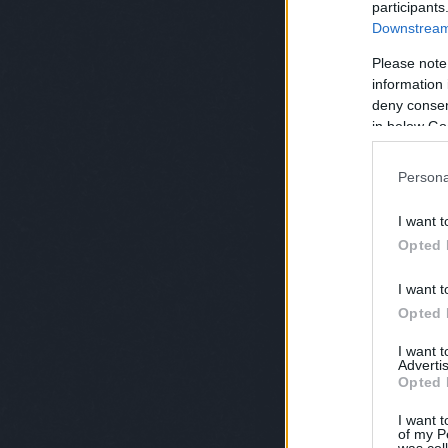
participants
Downstream 
Please note
information 
deny consent
in below Go
Persona
I want t
Opted 
I want t
Opted 
I want 
Advertis
Opted 
I want t
of my P
was col