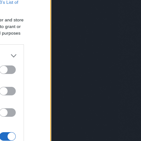
B’s List of
norris
(
1
)
chuk norris
(
1
)
cica
(
4
)
cigi
(
4
)
ciki
(
2
)
cimke
(
1
)
cindy
crawford
(
1
)
cirkusz
(
5
)
cirmos
er and store
(
1
)
comb
(
1
)
covid
(
4
)
cowboy
(
3
)
csaba bácsi
(
12
)
csajozás
(
5
)
to grant or
család
(
115
)
családfa
(
1
)
ed purposes
csalogató
(
1
)
csapatépítő
(
5
)
csapatok
(
1
)
csecsemő
(
4
)
csend
(
1
)
cserebogár
(
1
)
csiga
(
2
)
csillagászat
(
2
)
csimpánz
(
1
)
csinos
(
1
)
csirke
(
3
)
csirkemell
(
1
)
csoda
(
1
)
csomag
(
1
)
csoport
(
1
)
csőrike
(
1
)
csörömpölés
(
1
)
csoszogás
(
1
)
csúfolódás
(
1
)
cukormentes
(
1
)
cukrász
(
2
)
cukrosbácsi
(
1
)
dal
(
2
)
dallas
(
1
)
darázs
(
1
)
daru
(
1
)
dátum
(
1
)
dévényi
(
1
)
dezodor
(
1
)
diák
(
1
)
dicsekvés
(
1
)
dicséret
(
2
)
dicsértek
(
1
)
diktátorok
(
1
)
diszkó
(
6
)
disznó
(
2
)
divat
(
1
)
doc
(
1
)
dohányzás
(
3
)
dohányzásról leszokás
(
1
)
domina
(
1
)
drog
(
2
)
drogbáró
(
1
)
dugóhúzó
(
1
)
düh
(
1
)
dunapataj