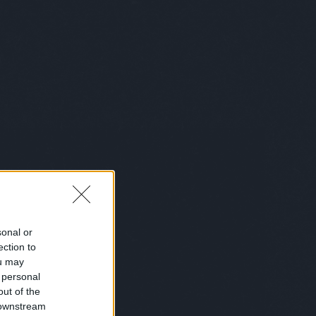
belgium
(
1
)
bemutatkozás
(
1
)
bénázás
(
1
)
benő
(
1
)
benzinkút
(
2
)
bér
(
1
)
beszéd
(
1
)
beszélgetés
(
2
)
betakaró
(
1
)
betegség
(
6
)
betörő
(
1
)
betű
(
1
)
betyárkörte
(
6
)
bevásárlás
(
6
)
biblia
(
4
)
biciklis
(
2
)
bikini
(
1
)
biológia
(
1
)
birka
(
1
)
bíróság
(
6
)
bizalom
(
1
)
biztosítás
(
1
)
bkk
(
1
)
bkv
(
1
)
blues
(
2
)
bohém
(
1
)
bokszoló
(
1
)
bölcsész
(
1
)
bolond istók
(
1
)
bolt
(
27
)
bond
(
1
)
bor
(
1
)
borász
(
1
)
borotválkozás
(
1
)
börtön
(
10
)
boszorkány
(
1
)
box
(
10
)
bróker
(
7
)
bruce lee
(
3
)
Bruce Wills
(
1
)
buborékok
(
1
)
búcsúkoncert
(
1
)
buddhizmus
(
3
)
bud spencer
(
2
)
búék
(
1
)
búgatópor
(
1
)
bukás
(
1
)
sonal or
buksi
(
2
)
buli
(
6
)
bűncselekmény
ection to
(
2
)
büntetés
(
1
)
busz
(
7
)
buszsofőr
(
3
)
bűvész
(
2
)
bűvészet
ou may
(
1
)
caesar
(
1
)
cal
(
1
)
cápa
(
1
)
cég
 personal
(
3
)
cégvezető
(
1
)
celeb
(
1
)
out of the
ceruzaelem
(
1
)
chip
(
1
)
chips
(
1
)
 downstream
chuck
(
1
)
Chuck Norris
(
2
)
chuck