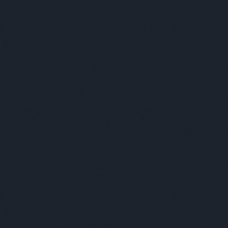
gi szórakoztatás!
A Facebookon is