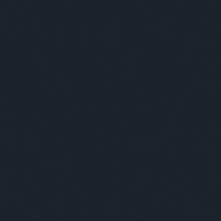
Keresés
Címkék
-ban
(
1
)
-ben
(
1
)
007
(
1
)
2019
(
1
)
2035
(
1
)
220
(
1
)
3+2
(
1
)
70
(
1
)
acc
(
1
)
acél
(
1
)
adós
(
1
)
adrenalin
(
1
)
ady
(
3
)
ági kapitány
(
6
)
agresszív
(
3
)
agresszív malac
(
5
)
agyevő bogár
(
1
)
ágynemű
(
1
)
ajándék
(
6
)
akt
(
1
)
alapítás
(
1
)
albérlet
(
2
)
alekosz
(
1
)
álhír
(
1
)