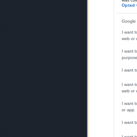
Opted 
Google 
I want t
web or d
I want t
purpose
I want 
I want t
web or d
I want t
or app.
I want t
I want t