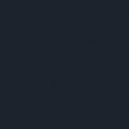
alkalmassági
(
1
)
alkesz
(
1
)
államkötvény
(
2
)
állásajánlat
(
1
)
állat
(
59
)
állatgondozó
(
1
)
állatkert
(
15
)
állatok
(
1
)
állatorvos
(
1
)
állatvilág
(
1
)
alma
(
1
)
alpenherzig
(
1
)
álruha
(
1
)
altató
(
1
)
alvás
(
2
)
amerikai
(
6
)
ámítás
(
1
)
anál
(
1
)
angela merkel
(
1
)
angol
(
6
)
angol humor
(
1
)
anyaglista
(
1
)
anyakönyvvezető
(
1
)
anyuka
(
1
)
apa
(
6
)
ápoltság
(
1
)
após
(
1
)
apple
(
1
)
aranyhal
(
1
)
arany jános
(
2
)
arnold
(
1
)
árvita
(
1
)
átadás
(
1
)
ateista
(
1
)
atomerőmű
(
1
)
atomvillanás
(
1
)
átverés
(
3
)
auchan
(
1
)
autó
(
13
)
a
hét napjai
(
1
)
babits
(
1
)
babona
(
1
)
bácsi
(
59
)
bagoly
(
1
)
balambér
(
1
)
baleset
(
2
)
balett
(
2
)
bálna
(
1
)
bank
(
3
)
bányászok
(
1
)
bár
(
2
)
barakk
(
1
)
barátok
(
6
)
barchoba
(
1
)
barista
(
1
)
barna
(
1
)
barna nő
(
1
)
bartók
(
1
)
bartos
(
3
)
bear grylls
(
1
)
behajtó
(
1
)
béke
(
1
)
békemenet
(
1
)
béle
(
1
)