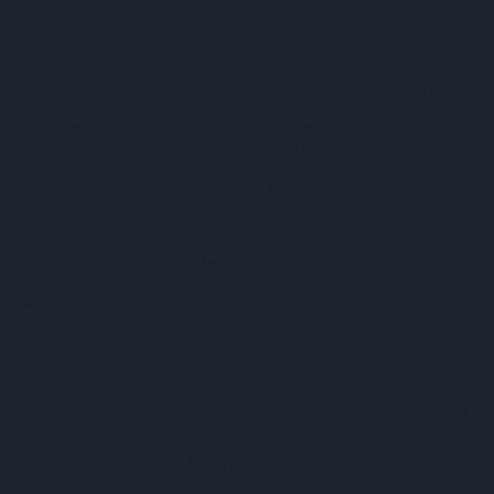
foglalkozás
(
1
)
fogorvos
(
2
)
fogyókúra
(
1
)
földesúr
(
2
)
földönkívüli
(
3
)
földtúrás
(
1
)
főnök
(
20
)
forma1
(
1
)
formátum
(
1
)
forrasztás
(
1
)
forróság
(
1
)
fotózás
(
1
)
fővilágosító
(
1
)
főzés
(
1
)
frankfurti
(
1
)
freud
(
1
)
front
(
1
)
frontérzékenység
(
1
)
füles
(
1
)
fülészet
(
1
)
fülorvos
(
1
)
fürdés
(
2
)
fürdő
(
1
)
fürdőszoba
(
2
)
fűrész
(
1
)
futóverseny
(
2
)
gábor
(
1
)
gála
(
1
)
galamb
(
1
)
gályarab
(
1
)
gasztro
(
2
)
gazdag
(
5
)
GDPR
(
1
)
gép
(
6
)
gépelés
(
1
)
gésa
(
1
)
gitáros
(
1
)
gojko mitic
(
1
)
gömb
(
1
)
gomba
(
1
)
gonosz
(
1
)
gratulálómajom
(
12
)
gróf
(
2
)
gucci
(
1
)
gumilabda
(
1
)
guminő
(
2
)
gyaloglás
(
1
)
gyáva
(
1
)
gyerek
(
49
)
gyerekkor
(
1
)
gyermekvédelem
(
1
)
gyógyszertár
(
1
)
gyöngyhalászat
(
1
)
gyorsíró
(
1
)
gyros
(
1
)
gyűrű
(
2
)
háború
(
1
)
hadne
(
3
)
haj
(
2
)