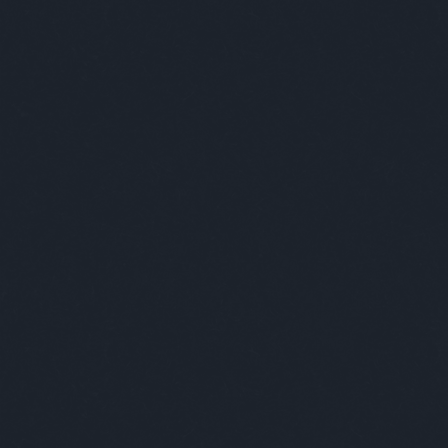
Szólj hozzá!
Címkék:
emberek
Kultstáb
2016.01.22. 18:00
Egyszer egy ember érezte, ho
Egysz
Nem i
sem, 
húzta
csak 