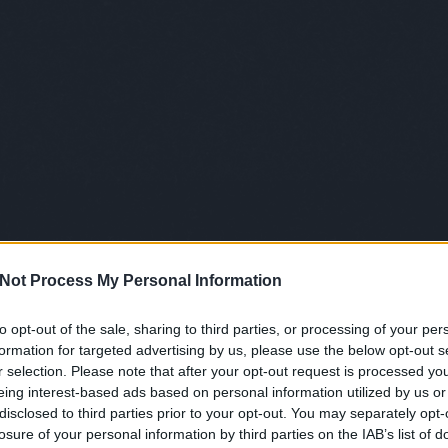
tovább »
isfiú
st elmondom nektek a mindenhová futva közlekedő
Not Process My Personal Information
ú meséjét. Egyszer volt, hol nem volt, volt egyszer
isfiú, aki mindenhová futva ment oda. Itt a vége,
el véle!
to opt-out of the sale, sharing to third parties, or processing of your per
formation for targeted advertising by us, please use the below opt-out s
r selection. Please note that after your opt-out request is processed y
eing interest-based ads based on personal information utilized by us or
disclosed to third parties prior to your opt-out. You may separately opt-
losure of your personal information by third parties on the IAB’s list of