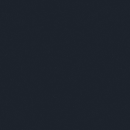
gi szórakoztatás!
A Facebookon is