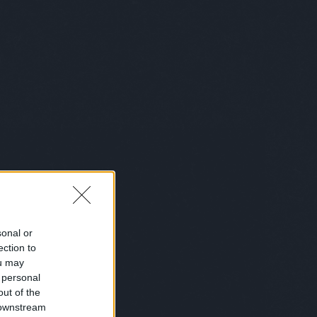
belgium
(
1
)
bemutatkozás
(
1
)
bénázás
(
1
)
benő
(
1
)
benzinkút
(
2
)
bér
(
1
)
beszéd
(
1
)
beszélgetés
(
2
)
betakaró
(
1
)
betegség
(
6
)
betörő
(
1
)
betű
(
1
)
betyárkörte
(
6
)
bevásárlás
(
6
)
biblia
(
4
)
biciklis
(
2
)
bikini
(
1
)
biológia
(
1
)
birka
(
1
)
bíróság
(
6
)
bizalom
(
1
)
biztosítás
(
1
)
bkk
(
1
)
bkv
(
1
)
blues
(
2
)
bohém
(
1
)
bokszoló
(
1
)
bölcsész
(
1
)
bolond istók
(
1
)
bolt
(
27
)
bond
(
1
)
bor
(
1
)
borász
(
1
)
borotválkozás
(
1
)
börtön
(
10
)
boszorkány
(
1
)
box
(
10
)
bróker
(
7
)
bruce lee
(
3
)
Bruce Wills
(
1
)
buborékok
(
1
)
búcsúkoncert
(
1
)
buddhizmus
(
3
)
bud spencer
(
2
)
búék
(
1
)
búgatópor
(
1
)
bukás
(
1
)
sonal or
buksi
(
2
)
buli
(
6
)
bűncselekmény
ection to
(
2
)
büntetés
(
1
)
busz
(
7
)
buszsofőr
(
3
)
bűvész
(
2
)
bűvészet
ou may
(
1
)
caesar
(
1
)
cal
(
1
)
cápa
(
1
)
cég
 personal
(
3
)
cégvezető
(
1
)
celeb
(
1
)
out of the
ceruzaelem
(
1
)
chip
(
1
)
chips
(
1
)
 downstream
chuck
(
1
)
chuck norris
(
1
)
Chuck