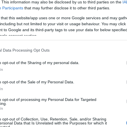
. This information may also be disclosed by us to third parties on the
IA
tovább »
Participants
that may further disclose it to other third parties.
 that this website/app uses one or more Google services and may gath
including but not limited to your visit or usage behaviour. You may click 
 to Google and its third-party tags to use your data for below specifi
ogle consent section.
l Data Processing Opt Outs
rekről, aki nem akart cifra ruhákban
o opt-out of the Sharing of my personal data.
beszélni sem.
In
er volt, hol nem volt, volt egyszer egy egyszerű
o opt-out of the Sale of my Personal Data.
cs gyerek. Nos, ez a fiatalember nem akart cifra
In
ban járni. És amikor megpróbálták rábeszélni, hogy
e egyszerű szatócs gyerek, járj már cifra ruhában,
to opt-out of processing my Personal Data for Targeted
ább néha, ha másért nem, hát poénból, akkor…
ing.
In
Felnőtt tartalom!
o opt-out of Collection, Use, Retention, Sale, and/or Sharing
ersonal Data that Is Unrelated with the Purposes for which it
lected.