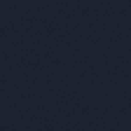
tovább »
gy valami kilóg a fenekéből
er egy ember érezte, hogy valami kilóg a fenekéből.
s igazán tudatosult benne, hogy mi lehet az és az
hogy elkezdte piszkálgatni, majd húzogatni. Húzta-
, mígnem már méterek lógtak ki a fenekéből, de
húzta tovább... És a végére a teljes ember az…