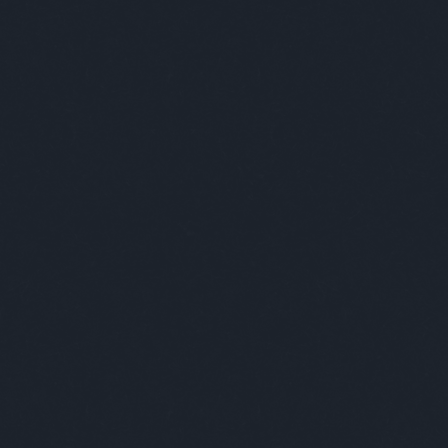
foglalkozás
(
1
)
fogorvos
(
2
)
fogyókúra
(
1
)
földesúr
(
2
)
földönkívüli
(
3
)
földtúrás
(
1
)
főnök
(
20
)
forma1
(
1
)
formátum
(
1
)
forrasztás
(
1
)
forróság
(
1
)
fotózás
(
1
)
fővilágosító
(
1
)
főzés
(
1
)
frankfurti
(
1
)
freud
(
1
)
front
(
1
)
frontérzékenység
(
1
)
füles
(
1
)
fülészet
(
1
)
fülorvos
(
1
)
fürdés
(
2
)
fürdő
(
1
)
fürdőszoba
(
2
)
fűrész
(
1
)
futóverseny
(
2
)
gábor
(
1
)
gála
(
1
)
galamb
(
1
)
gályarab
(
1
)
gasztro
(
2
)
gazdag
(
5
)
GDPR
(
1
)
gép
(
6
)
gépelés
(
1
)
gésa
(
1
)
gitáros
(
1
)
gojko mitic
(
1
)
gömb
(
1
)
gomba
(
1
)
gonosz
(
1
)
gratulálómajom
(
12
)
gróf
(
2
)
gucci
(
1
)
gumilabda
(
1
)
guminő
(
2
)
gyaloglás
(
1
)
gyáva
(
1
)
gyerek
(
49
)
gyerekkor
(
1
)
gyermekvédelem
(
1
)
gyógyszertár
(
1
)
gyöngyhalászat
(
1
)
gyorsíró
(
1
)
gyros
(
1
)
gyűrű
(
2
)
háború
(
1
)
hadne
(
3
)
haj
(
2
)