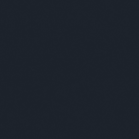
tovább »
egy ember, aki minden történetre azt mondta, hogy
sik, hogy a csacsi elesik.˝ Viszont minden másra is
ondta. Például hogy ˝Ez már nem az én bajom, hogy
csi elesik.˝ vagy hogy ˝Így jártál, hogy a csacsi
k!˝. Nem vette észre ugyanis, hogy ez a mondat
…