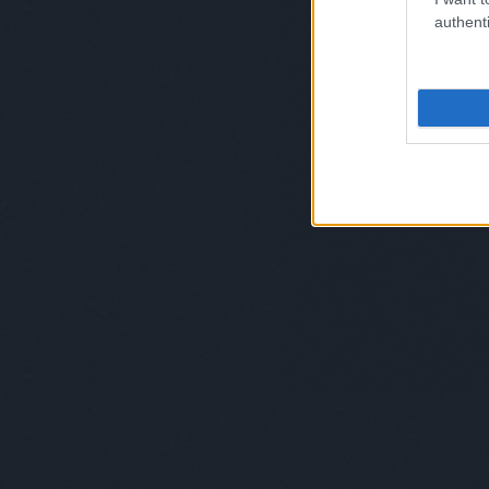
authenti
Szólj hozzá!
Címkék:
emberek