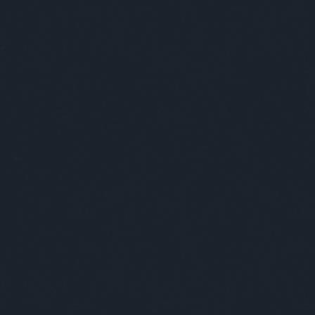
Szólj hozzá!
Címkék:
emberek
Kultstáb
2016.04.19. 18:00
Megesik, hogy a csacsi elesik
Volt 
˝Mege
ezt m
a csa
elesi
nem