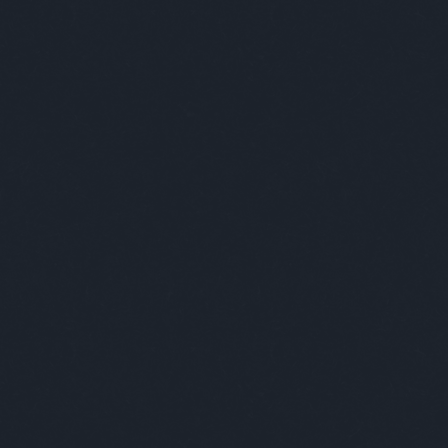
alkalmassági
(
1
)
alkesz
(
1
)
államkötvény
(
2
)
állásajánlat
(
1
)
állat
(
59
)
állatgondozó
(
1
)
állatkert
(
15
)
állatok
(
1
)
állatorvos
(
1
)
állatvilág
(
1
)
alma
(
1
)
alpenherzig
(
1
)
álruha
(
1
)
altató
(
1
)
alvás
(
2
)
amerikai
(
6
)
ámítás
(
1
)
anál
(
1
)
angela merkel
(
1
)
angol
(
6
)
angol humor
(
1
)
anyaglista
(
1
)
anyakönyvvezető
(
1
)
anyuka
(
1
)
apa
(
6
)
ápoltság
(
1
)
após
(
1
)
apple
(
1
)
aranyhal
(
1
)
arany jános
(
2
)
arnold
(
1
)
árvita
(
1
)
átadás
(
1
)
ateista
(
1
)
atomerőmű
(
1
)
atomvillanás
(
1
)
átverés
(
3
)
auchan
(
1
)
autó
(
13
)
a
hét napjai
(
1
)
babits
(
1
)
babona
(
1
)
bácsi
(
59
)
bagoly
(
1
)
balambér
(
1
)
baleset
(
2
)
balett
(
2
)
bálna
(
1
)
bank
(
3
)
bányászok
(
1
)
bár
(
2
)
barakk
(
1
)
barátok
(
6
)
barchoba
(
1
)
barista
(
1
)
barna
(
1
)
barna nő
(
1
)
bartók
(
1
)
bartos
(
3
)
bear grylls
(
1
)
behajtó
(
1
)
béke
(
1
)
békemenet
(
1
)
béle
(
1
)