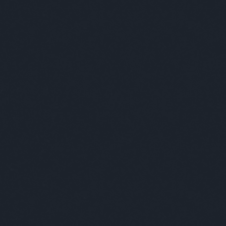
A világ l
Nem vicces viccek.
Címkék
»
emberek
Kultstáb
2017.08.12. 18:00
Ezer év
Egy f
élett
gener
Koráb
gyere
közv