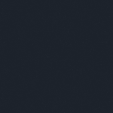
Keresés
Címkék
-ban
(
1
)
-ben
(
1
)
007
(
1
)
2019
(
1
)
2035
(
1
)
220
(
1
)
3+2
(
1
)
70
(
1
)
acc
(
1
)
acél
(
1
)
adós
(
1
)
adrenalin
(
1
)
ady
(
3
)
ági kapitány
(
6
)
agresszív
(
3
)
agresszív malac
(
5
)
agyevő bogár
(
1
)
ágynemű
(
1
)
ajándék
(
6
)
akt
(
1
)
alapítás
(
1
)
albérlet
(
2
)
alekosz
(
1
)
álhír
(
1
)