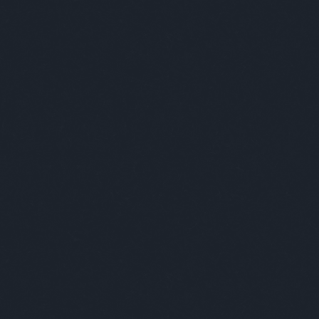
egjobb viccei
Minősé
orradalmi találmánynak köszönhetően az emberi
artamot ezer évre tudják növelni. Így nem három
áció él egyszerre egy háztartásban, hanem negyven.
ban az volt a szokás, hogy a szülő parancsolt a
kének, az pedig az ő gyerekének, így a szülő
etve…