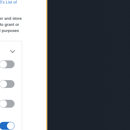
B’s List of
Norris
(
2
)
chuk norris
(
1
)
cica
(
4
)
cigi
(
4
)
ciki
(
2
)
cimke
(
1
)
cindy
crawford
(
1
)
cirkusz
(
5
)
cirmos
er and store
(
1
)
comb
(
1
)
covid
(
4
)
cowboy
(
3
)
csaba bácsi
(
12
)
csajozás
(
5
)
to grant or
család
(
115
)
családfa
(
1
)
ed purposes
csalogató
(
1
)
csapatépítő
(
5
)
csapatok
(
1
)
csecsemő
(
4
)
csend
(
1
)
cserebogár
(
1
)
csiga
(
2
)
csillagászat
(
2
)
csimpánz
(
1
)
csinos
(
1
)
csirke
(
3
)
csirkemell
(
1
)
csoda
(
1
)
csomag
(
1
)
csoport
(
1
)
csőrike
(
1
)
csörömpölés
(
1
)
csoszogás
(
1
)
csúfolódás
(
1
)
cukormentes
(
1
)
cukrász
(
2
)
cukrosbácsi
(
1
)
dal
(
2
)
dallas
(
1
)
darázs
(
1
)
daru
(
1
)
dátum
(
1
)
dévényi
(
1
)
dezodor
(
1
)
diák
(
1
)
dicsekvés
(
1
)
dicséret
(
2
)
dicsértek
(
1
)
diktátorok
(
1
)
diszkó
(
6
)
disznó
(
2
)
divat
(
1
)
doc
(
1
)
dohányzás
(
3
)
dohányzásról leszokás
(
1
)
domina
(
1
)
drog
(
2
)
drogbáró
(
1
)
dugóhúzó
(
1
)
düh
(
1
)
dunapataj