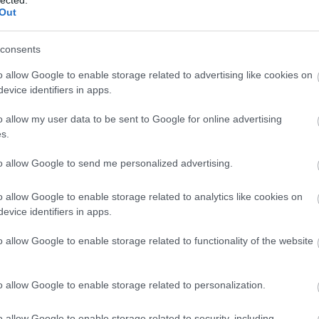
Out
tovább »
ELMÚLTAM 18 ÉVES, BELÉPEK
MÉG NEM VAGYOK 18 ÉVES
consents
o allow Google to enable storage related to advertising like cookies on
más is használja ezt a gépet
evice identifiers in apps.
Ha felnőtt vagy, és szeretnéd, hogy az ilyen tartalmakhoz
o allow my user data to be sent to Google for online advertising
kiskorú ne férhessen hozzá, használj
szűrőprogramot
.
s.
A belépéssel elfogadod a
felnőtt tartalmakat közvetítő
to allow Google to send me personalized advertising.
blogok megtekintési szabályait
is.
ten rájött, hogy amikor az embert teremtette,
o allow Google to enable storage related to analytics like cookies on
ejtett valamit. Méghozzá azt, hogy ő eredetileg az
evice identifiers in apps.
ekre is gyökereket akart teremteni, hiszen ez
hetősen nagy stabilitást kölcsönzött volna az
o allow Google to enable storage related to functionality of the website
eknek és nagy szélben sem dőltek volna fel. Ezért
gálta a hibát…
o allow Google to enable storage related to personalization.
o allow Google to enable storage related to security, including