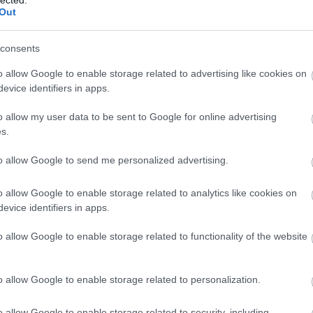
Out
ELMÚLTAM 18 ÉVES, BELÉPEK
MÉG NEM VAGYOK 18 ÉVES
consents
o allow Google to enable storage related to advertising like cookies on
más is használja ezt a gépet
evice identifiers in apps.
Ha felnőtt vagy, és szeretnéd, hogy az ilyen tartalmakhoz
o allow my user data to be sent to Google for online advertising
kiskorú ne férhessen hozzá, használj
szűrőprogramot
.
s.
A belépéssel elfogadod a
felnőtt tartalmakat közvetítő
to allow Google to send me personalized advertising.
blogok megtekintési szabályait
is.
o allow Google to enable storage related to analytics like cookies on
evice identifiers in apps.
o allow Google to enable storage related to functionality of the website
o allow Google to enable storage related to personalization.
o allow Google to enable storage related to security, including