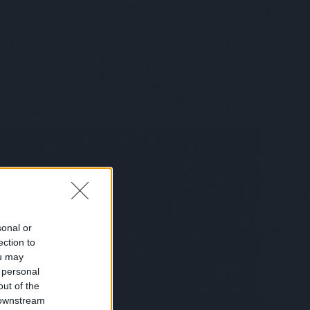
belgium
(
1
)
bemutatkozás
(
1
)
bénázás
(
1
)
benő
(
1
)
benzinkút
(
2
)
bér
(
1
)
beszéd
(
1
)
beszélgetés
(
2
)
betakaró
(
1
)
betegség
(
6
)
betörő
(
1
)
betű
(
1
)
betyárkörte
(
6
)
bevásárlás
(
6
)
biblia
(
4
)
biciklis
(
2
)
bikini
(
1
)
biológia
(
1
)
birka
(
1
)
bíróság
(
6
)
bizalom
(
1
)
biztosítás
(
1
)
bkk
(
1
)
bkv
(
1
)
blues
(
2
)
bohém
(
1
)
bokszoló
(
1
)
bölcsész
(
1
)
bolond istók
(
1
)
bolt
(
27
)
bond
(
1
)
bor
(
1
)
borász
(
1
)
borotválkozás
(
1
)
börtön
(
10
)
boszorkány
(
1
)
box
(
10
)
bróker
(
7
)
bruce lee
(
3
)
Bruce Wills
(
1
)
buborékok
(
1
)
búcsúkoncert
(
1
)
buddhizmus
(
3
)
bud spencer
(
2
)
búék
(
1
)
búgatópor
(
1
)
bukás
(
1
)
sonal or
buksi
(
2
)
buli
(
6
)
bűncselekmény
ection to
(
2
)
büntetés
(
1
)
busz
(
7
)
buszsofőr
(
3
)
bűvész
(
2
)
bűvészet
ou may
(
1
)
caesar
(
1
)
cal
(
1
)
cápa
(
1
)
cég
 personal
(
3
)
cégvezető
(
1
)
celeb
(
1
)
out of the
ceruzaelem
(
1
)
chip
(
1
)
chips
(
1
)
 downstream
chuck
(
1
)
chuck norris
(
1
)
Chuck