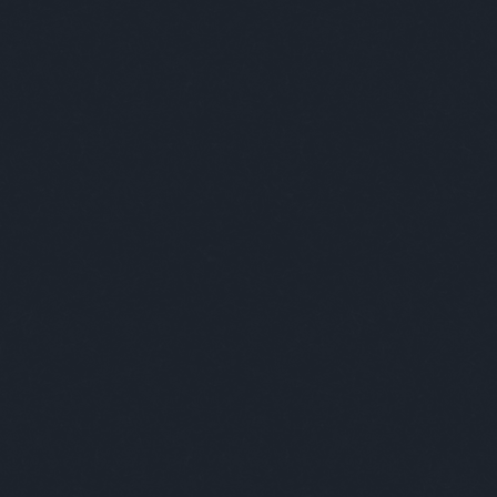
foglalkozás
(
1
)
fogorvos
(
2
)
fogyókúra
(
1
)
földesúr
(
2
)
földönkívüli
(
3
)
földtúrás
(
1
)
főnök
(
20
)
forma1
(
1
)
formátum
(
1
)
forrasztás
(
1
)
forróság
(
1
)
fotózás
(
1
)
fővilágosító
(
1
)
főzés
(
1
)
frankfurti
(
1
)
freud
(
1
)
front
(
1
)
frontérzékenység
(
1
)
füles
(
1
)
fülészet
(
1
)
fülorvos
(
1
)
fürdés
(
2
)
fürdő
(
1
)
fürdőszoba
(
2
)
fűrész
(
1
)
futóverseny
(
2
)
gábor
(
1
)
gála
(
1
)
galamb
(
1
)
gályarab
(
1
)
gasztro
(
2
)
gazdag
(
5
)
GDPR
(
1
)
gép
(
6
)
gépelés
(
1
)
gésa
(
1
)
gitáros
(
1
)
gojko mitic
(
1
)
gömb
(
1
)
gomba
(
1
)
gonosz
(
1
)
gratulálómajom
(
12
)
gróf
(
2
)
gucci
(
1
)
gumilabda
(
1
)
guminő
(
2
)
gyaloglás
(
1
)
gyáva
(
1
)
gyerek
(
49
)
gyerekkor
(
1
)
gyermekvédelem
(
1
)
gyógyszertár
(
1
)
gyöngyhalászat
(
1
)
gyorsíró
(
1
)
gyros
(
1
)
gyűrű
(
2
)
háború
(
1
)
hadne
(
3
)
haj
(
2
)