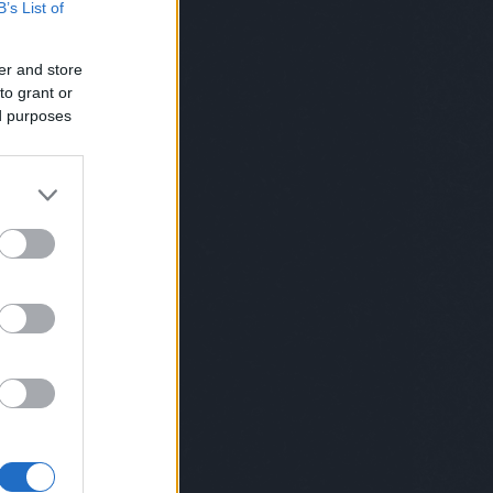
B’s List of
Norris
(
2
)
chuk norris
(
1
)
cica
(
4
)
cigi
(
4
)
ciki
(
2
)
cimke
(
1
)
cindy
crawford
(
1
)
cirkusz
(
5
)
cirmos
er and store
(
1
)
comb
(
1
)
covid
(
4
)
cowboy
(
3
)
csaba bácsi
(
12
)
csajozás
(
5
)
to grant or
család
(
115
)
családfa
(
1
)
ed purposes
csalogató
(
1
)
csapatépítő
(
5
)
csapatok
(
1
)
csecsemő
(
4
)
csend
(
1
)
cserebogár
(
1
)
csiga
(
2
)
csillagászat
(
2
)
csimpánz
(
1
)
csinos
(
1
)
csirke
(
3
)
csirkemell
(
1
)
csoda
(
1
)
csomag
(
1
)
csoport
(
1
)
csőrike
(
1
)
csörömpölés
(
1
)
csoszogás
(
1
)
csúfolódás
(
1
)
cukormentes
(
1
)
cukrász
(
2
)
cukrosbácsi
(
1
)
dal
(
2
)
dallas
(
1
)
darázs
(
1
)
daru
(
1
)
dátum
(
1
)
dévényi
(
1
)
dezodor
(
1
)
diák
(
1
)
dicsekvés
(
1
)
dicséret
(
2
)
dicsértek
(
1
)
diktátorok
(
1
)
diszkó
(
6
)
disznó
(
2
)
divat
(
1
)
doc
(
1
)
dohányzás
(
3
)
dohányzásról leszokás
(
1
)
domina
(
1
)
drog
(
2
)
drogbáró
(
1
)
dugóhúzó
(
1
)
düh
(
1
)
dunapataj