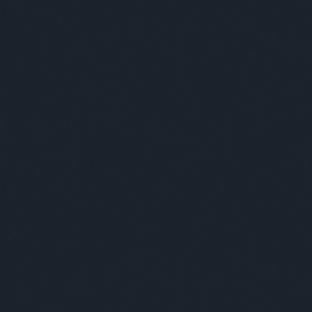
A világ l
Nem vicces viccek.
Címkék
»
eltűnt
Kultstáb
2020.06.06. 11:14
A tökéletes trükk
Keres
portá
benyi
Megné
de ne
az ig