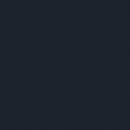
alkalmassági
(
1
)
alkesz
(
1
)
államkötvény
(
2
)
állásajánlat
(
1
)
állat
(
59
)
állatgondozó
(
1
)
állatkert
(
15
)
állatok
(
1
)
állatorvos
(
1
)
állatvilág
(
1
)
alma
(
1
)
alpenherzig
(
1
)
álruha
(
1
)
altató
(
1
)
alvás
(
2
)
amerikai
(
6
)
ámítás
(
1
)
anál
(
1
)
angela merkel
(
1
)
angol
(
6
)
angol humor
(
1
)
anyaglista
(
1
)
anyakönyvvezető
(
1
)
anyuka
(
1
)
apa
(
6
)
ápoltság
(
1
)
após
(
1
)
apple
(
1
)
aranyhal
(
1
)
arany jános
(
2
)
arnold
(
1
)
árvita
(
1
)
átadás
(
1
)
ateista
(
1
)
atomerőmű
(
1
)
atomvillanás
(
1
)
átverés
(
3
)
auchan
(
1
)
autó
(
13
)
a
hét napjai
(
1
)
babits
(
1
)
babona
(
1
)
bácsi
(
59
)
bagoly
(
1
)
balambér
(
1
)
baleset
(
2
)
balett
(
2
)
bálna
(
1
)
bank
(
3
)
bányászok
(
1
)
bár
(
2
)
barakk
(
1
)
barátok
(
6
)
barchoba
(
1
)
barista
(
1
)
barna
(
1
)
barna nő
(
1
)
bartók
(
1
)
bartos
(
3
)
bear grylls
(
1
)
behajtó
(
1
)
béke
(
1
)
békemenet
(
1
)
béle
(
1
)