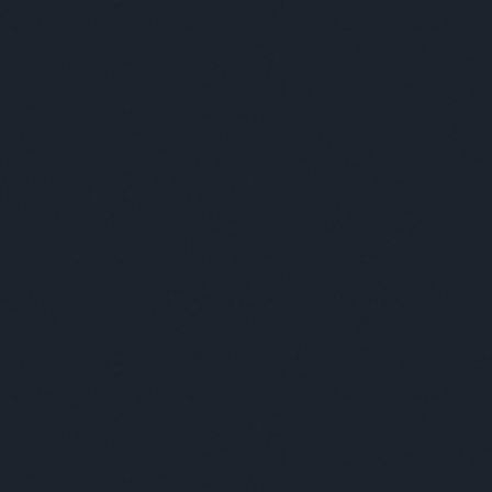
egjobb viccei
Minősé
ik Kötegyáni bácsit, az idős portást. Benéznek a
sfülke ablakán, ott nincs. Azért bekopogtatnak,
tnak, nincs bent. Megnézik a gyárudvaron. Nincs.
zik nem dohányzik-e valahol, elbújva a műhelyben,
m, ott sincs. Végül már az irodákban is keresik, még
azgató úr…