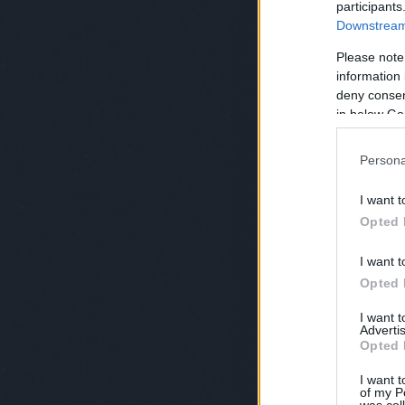
participants
Downstream 
Please note
information 
deny consent
in below Go
Persona
I want t
Opted 
I want t
Opted 
I want 
Advertis
Opted 
I want t
of my P
was col