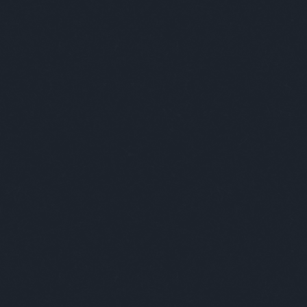
Keresés
Címkék
-ban
(
1
)
-ben
(
1
)
007
(
1
)
2019
(
1
)
2035
(
1
)
220
(
1
)
3+2
(
1
)
70
(
1
)
acc
(
1
)
acél
(
1
)
adós
(
1
)
adrenalin
(
1
)
ady
(
3
)
ági kapitány
(
6
)
agresszív
(
3
)
agresszív malac
(
5
)
agyevő bogár
(
1
)
ágynemű
(
1
)
ajándék
(
6
)
akt
(
1
)
alapítás
(
1
)
albérlet
(
2
)
alekosz
(
1
)
álhír
(
1
)