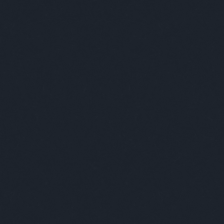
gi szórakoztatás!
A Facebookon is