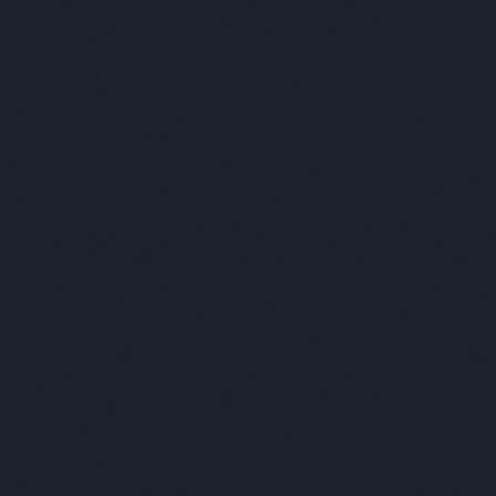
Szólj hozzá!
Címkék:
keresés
bűvészet
eltűnt