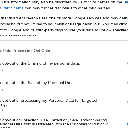
. This information may also be disclosed by us to third parties on the
IA
Participants
that may further disclose it to other third parties.
 that this website/app uses one or more Google services and may gath
including but not limited to your visit or usage behaviour. You may click 
 to Google and its third-party tags to use your data for below specifi
ogle consent section.
l Data Processing Opt Outs
o opt-out of the Sharing of my personal data.
In
o opt-out of the Sale of my Personal Data.
In
to opt-out of processing my Personal Data for Targeted
ing.
In
Felnőtt tartalom!
o opt-out of Collection, Use, Retention, Sale, and/or Sharing
ersonal Data that Is Unrelated with the Purposes for which it
lected.