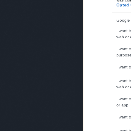
Opted 
Google 
I want t
web or d
I want t
purpose
I want 
I want t
web or d
I want t
or app.
I want t
I want t