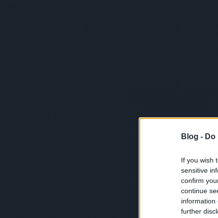
Blog -
Do 
If you wish 
sensitive in
confirm you
continue se
information 
further disc